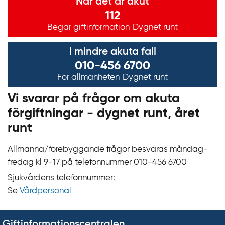
När det är akut
112
Begär giftinformation
Dygnet runt
I mindre akuta fall
010-456 6700
För allmänheten
Dygnet runt
Vi svarar på frågor om akuta
förgiftningar - dygnet runt, året
runt
Allmänna/förebyggande frågor besvaras måndag-
fredag kl 9‍‍-17 på telefonnummer 010‍-‍456 6700
Sjukvårdens telefonnummer:
Se
Vårdpersonal
Giftinformationscentralen