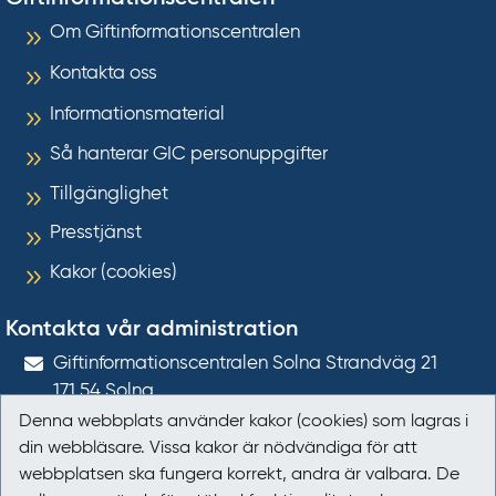
Om Giftinformationscentralen
Kontakta oss
Informationsmaterial
Så hanterar GIC personuppgifter
Tillgänglighet
Presstjänst
Kakor (cookies)
Kontakta vår administration
Gift­informations­centralen Solna Strandväg 21
171 54
Solna
Denna webbplats använder kakor (cookies) som lagras i
giftinformation@gic.se
din webbläsare. Vissa kakor är nödvändiga för att
webbplatsen ska fungera korrekt, andra är valbara. De
Följ oss