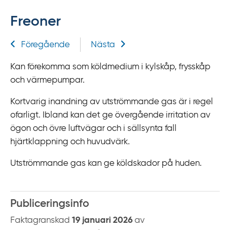
f
Freoner
f
y
Relaterad information
Föregående
Nästa
t
a
Kan förekomma som köldmedium i kylskåp, frysskåp
f
och värmepumpar.
ö
r
Kortvarig inandning av utströmmande gas är i regel
d
ofarligt. Ibland kan det ge övergående irritation av
i
ögon och övre luftvägar och i sällsynta fall
r
hjärtklappning och huvudvärk.
e
Utströmmande gas kan ge köldskador på huden.
k
t
l
Publiceringsinfo
ä
n
Faktagranskad
19 januari 2026
av