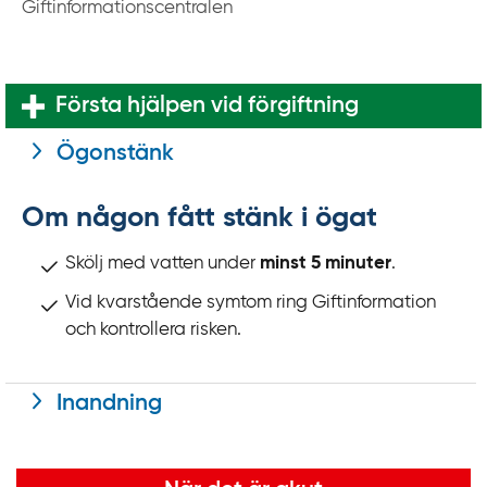
k
Giftinformationscentralen
t
i
l
Första hjälpen vid förgiftning
l
i
Ögonstänk
n
n
Om någon fått stänk i ögat
e
h
Skölj med vatten under
minst 5 minuter
.
å
Vid kvarstående symtom ring Giftinformation
l
och kontrollera risken.
l
Inandning
Viktig information