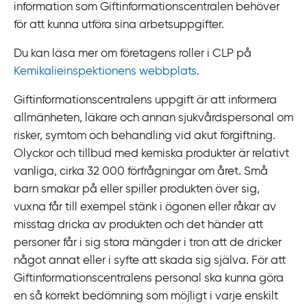
k
information som Giftinformationscentralen behöver
t
för att kunna utföra sina arbetsuppgifter.
i
Du kan läsa mer om företagens roller i CLP på
l
Kemikalieinspektionens webbplats
.
l
i
Giftinformationscentralens uppgift är att informera
n
allmänheten, läkare och annan sjukvårdspersonal om
n
risker, symtom och behandling vid akut förgiftning.
e
Olyckor och tillbud med kemiska produkter är relativt
h
vanliga, cirka 32 000 förfrågningar om året. Små
å
barn smakar på eller spiller produkten över sig,
l
vuxna får till exempel stänk i ögonen eller råkar av
l
misstag dricka av produkten och det händer att
personer får i sig stora mängder i tron att de dricker
något annat eller i syfte att skada sig själva. För att
Giftinformationscentralens personal ska kunna göra
en så korrekt bedömning som möjligt i varje enskilt