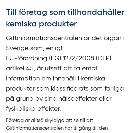
f
Till företag som tillhandahåller
f
y
kemiska produkter
t
a
Giftinformationscentralen är det organ i
f
Sverige som, enligt
ö
r
EU‍-‍förordning (EG) 1272/2008 (CLP)
d
artikel 45, är utsett att ta emot
i
information om innehåll i kemiska
r
produkter som klassificerats som farliga
e
k
på grund av sina hälsoeffekter eller
t
fysikaliska effekter.
l
ä
Företag är alltså skyldiga att se till att
n
Giftinformationscentralen har tillgång till den