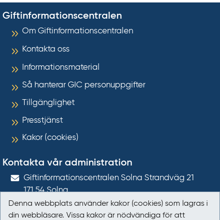
Giftinformationscentralen
Om Giftinformationscentralen
Kontakta oss
Informationsmaterial
Så hanterar GIC personuppgifter
Tillgänglighet
Presstjänst
Kakor (cookies)
Kontakta vår administration
Gift­informations­centralen Solna Strandväg 21
171 54
Solna
Denna webbplats använder kakor (cookies) som lagras i
giftinformation@gic.se
din webbläsare. Vissa kakor är nödvändiga för att