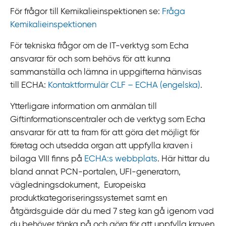
För frågor till Kemikalieinspektionen se:
Fråga
Kemikalieinspektionen
För tekniska frågor om de IT-‍verktyg som Echa
ansvarar för och som behövs för att kunna
sammanställa och lämna in uppgifterna hänvisas
till ECHA:
Kontaktformulär CLF – ECHA (engelska)
.
Ytterligare information om anmälan till
Giftinformationscentraler och de verktyg som Echa
ansvarar för att ta fram för att göra det möjligt för
företag och utsedda organ att uppfylla kraven i
bilaga VIII finns på
ECHA:s webbplats
. Här hittar du
bland annat
PCN‍-‍portalen,
UFI‍-‍generatorn,
vägledningsdokument, Europeiska
produktkategoriseringssystemet samt en
åtgärdsguide där du med 7 steg kan gå igenom vad
du behöver tänka på och göra för att uppfylla kraven