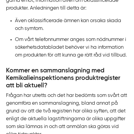
gärna emot, information även om oklassificerade
k
produkter. Anledningen till detta är:
t
i
Även oklassificerade ämnen kan orsaka skada
l
och symtom.
l
Om vårt telefonnummer anges som nödnummer i
i
säkerhetsdatabladet behöver vi ha information
n
om produkten för att kunna ge rätt råd vid tillbud.
n
e
Kommer en sammanslagning med
h
Kemikalieinspektionens produktregister
å
att bli aktuell?
l
l
Frågan har utretts och det har bedömts som svårt att
genomföra en sammanslagning, bland annat på
grund av att de två registren har olika syften, att det
enligt de aktuella lagstiftningarna är olika uppgifter
som ska lämnas in och att anmälan ska göras vid