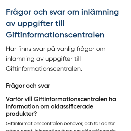
f
Frågor och svar om inlämning
f
y
av uppgifter till
t
Giftinformations­centralen
a
f
Här finns svar på vanlig frågor om
ö
r
inlämning av uppgifter till
d
Giftinformationscentralen.
i
r
Frågor och svar
e
k
Varför vill Giftinformationscentralen ha
t
information om oklassificerade
l
produkter?
ä
Giftinformationscentralen behöver, och tar därför
n