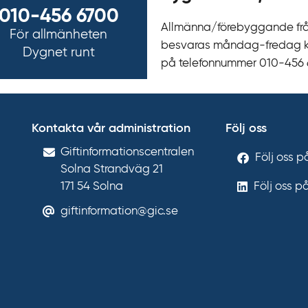
010-456 6700
Allmänna/förebyggande fr
För allmänheten
besvaras måndag-fredag kl 
Dygnet runt
på telefonnummer 010‍-‍456
Kontakta vår administration
Följ oss
Gift­informations­centralen
Följ oss 
Solna Strandväg 21
171 54
Solna
Följ oss p
giftinformation@gic.se