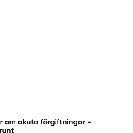
.
s
e
r om akuta förgiftningar -
runt