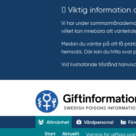
Viktig information
Vi har under sommarmånaderna e
vilket kan innebära att väntetide
Medan du väntar på att få prata
hemsida. Där kan du hitta svar 
Vid livshotande tillstånd hänvisar 
Allmänhet
Vårdpersonal
För
T
Start
Aktuellt
Varning för giftiga sv