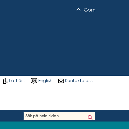
Göm
Lättläst
English
Kontakta oss
S
ö