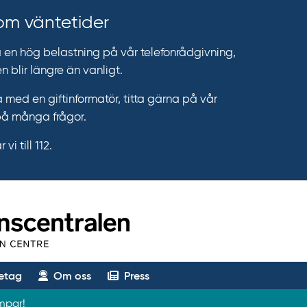
 om väntetider
n hög belastning på vår telefonrådgivning,
n blir längre än vanligt.
 med en giftinformatör, titta gärna på vår
på många frågor.
vi till 112.
etag
Om oss
Press
ampar!