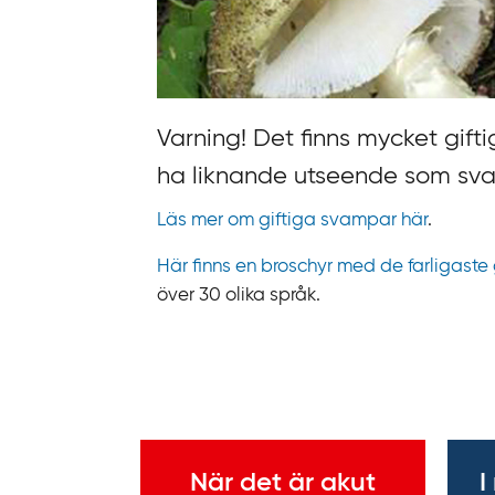
n
k
t
i
Varning! Det finns mycket gif
l
l
ha liknande utseende som sva
i
Läs mer om giftiga svampar här
.
n
n
Här finns en broschyr med de farligaste
e
över 30 olika språk.
h
å
l
l
Viktig information
När det är akut
I