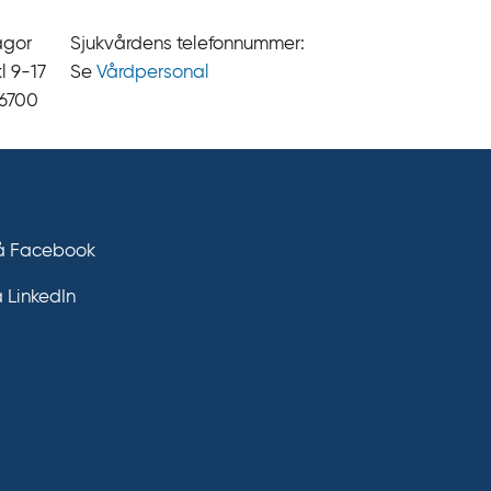
ågor
Sjukvårdens telefonnummer:
9‍‍-17
Se
Vårdpersonal
 6700
på Facebook
å LinkedIn