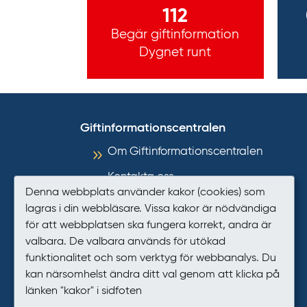
112
Begär giftinformation
Dygnet runt
Giftinformationscentralen
Om Giftinformationscentralen
Kontakta oss
Denna webbplats använder kakor (cookies) som
Informationsmaterial
lagras i din webbläsare. Vissa kakor är nödvändiga
för att webbplatsen ska fungera korrekt, andra är
Så hanterar GIC personuppgifter
valbara. De valbara används för utökad
Tillgänglighet
funktionalitet och som verktyg för webbanalys. Du
kan närsomhelst ändra ditt val genom att klicka på
Presstjänst
länken "kakor" i sidfoten
Kakor (cookies)