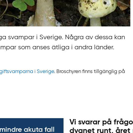
tiga svampar i Sverige. Några av dessa kan
mpar som anses ätliga i andra länder.
 giftsvamparna i Sverige
. Broschyren finns tillgänglig på
Vi svarar på frågo
 mindre akuta fall
dygnet runt, året 