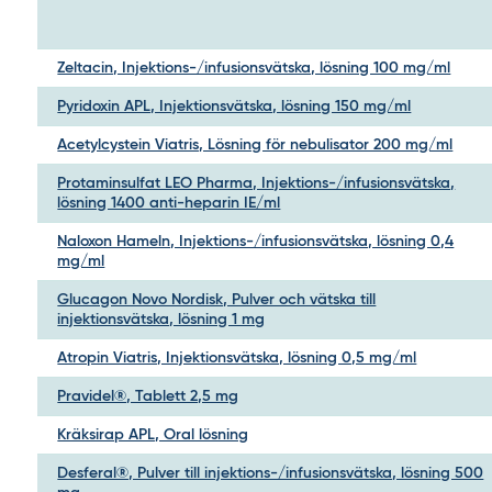
Zeltacin, Injektions-/infusionsvätska, lösning 100 mg/ml
Pyridoxin APL, Injektionsvätska, lösning 150 mg/ml
Acetylcystein Viatris, Lösning för nebulisator 200 mg/ml
Protaminsulfat LEO Pharma, Injektions-/infusionsvätska,
lösning 1400 anti-heparin IE/ml
Naloxon Hameln, Injektions-/infusionsvätska, lösning 0,4
mg/ml
Glucagon Novo Nordisk, Pulver och vätska till
injektionsvätska, lösning 1 mg
Atropin Viatris, Injektionsvätska, lösning 0,5 mg/ml
Pravidel®, Tablett 2,5 mg
Kräksirap APL, Oral lösning
Desferal®, Pulver till injektions-/infusionsvätska, lösning 500