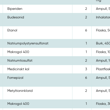
mg
Biperiden
2
Ampull, 5
Budesonid
2
Inhalato
Etanol
6
Flaska, 
Natriumpolystyrensulfonat
1
Burk, 45
Makrogol 400
1
Flaska, 
Natriumtiosulfat
2
Ampull, 1
Medicinskt kol
3
Plastflas
Fomepizol
6
Ampull, 
Metyltioninklorid
2
Ampull, 
Makrogol 400
1
Flaska, 