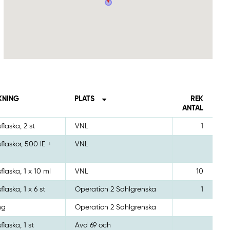
KNING
PLATS
REK
ANTAL
sflaska, 2 st
VNL
1
sflaskor, 500 IE +
VNL
sflaska, 1 x 10 ml
VNL
10
flaska, 1 x 6 st
Operation 2 Sahlgrenska
1
mg
Operation 2 Sahlgrenska
flaska, 1 st
Avd 69 och