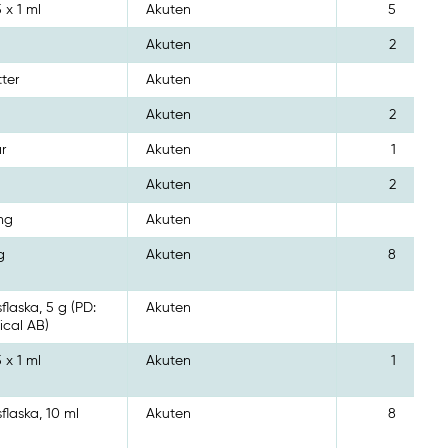
 x 1 ml
Akuten
5
Akuten
2
tter
Akuten
Akuten
2
ar
Akuten
1
Akuten
2
mg
Akuten
g
Akuten
8
sflaska, 5 g (PD:
Akuten
cal AB)
 x 1 ml
Akuten
1
sflaska, 10 ml
Akuten
8