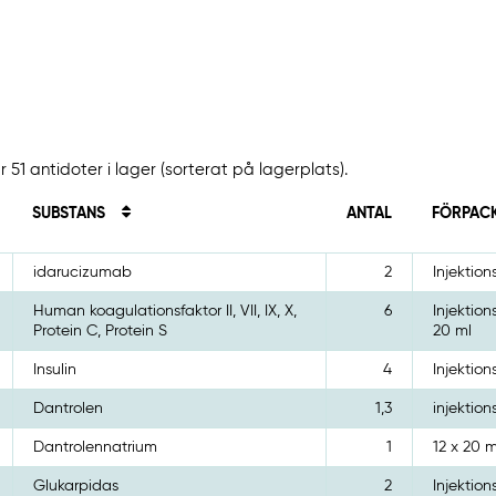
 51 antidoter i lager (sorterat på lagerplats).
SUBSTANS
ANTAL
FÖRPAC
idarucizumab
2
Injektion
Human koagulationsfaktor II, VII, IX, X,
6
Injektion
Protein C, Protein S
20 ml
Insulin
4
Injektion
Dantrolen
1,3
injektions
Dantrolennatrium
1
12 x 20 
Glukarpidas
2
Injektions