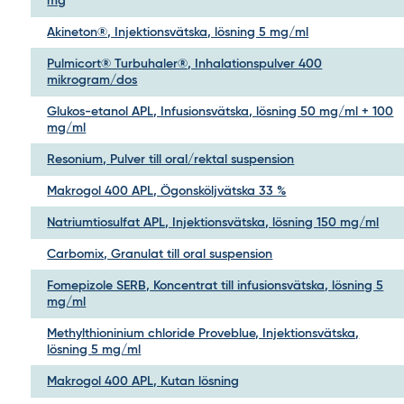
mg
Akineton®, Injektionsvätska, lösning 5 mg/ml
Pulmicort® Turbuhaler®, Inhalationspulver 400
mikrogram/dos
Glukos-etanol APL, Infusionsvätska, lösning 50 mg/ml + 100
mg/ml
Resonium, Pulver till oral/rektal suspension
Makrogol 400 APL, Ögonsköljvätska 33 %
Natriumtiosulfat APL, Injektionsvätska, lösning 150 mg/ml
Carbomix, Granulat till oral suspension
Fomepizole SERB, Koncentrat till infusionsvätska, lösning 5
mg/ml
Methylthioninium chloride Proveblue, Injektionsvätska,
lösning 5 mg/ml
Makrogol 400 APL, Kutan lösning