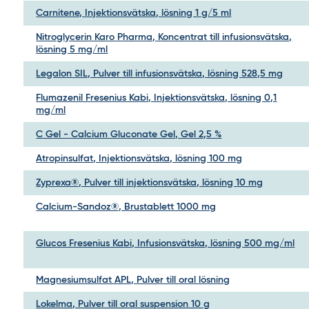
Carnitene, Injektionsvätska, lösning 1 g/5 ml
Nitroglycerin Karo Pharma, Koncentrat till infusionsvätska,
lösning 5 mg/ml
Legalon SIL, Pulver till infusionsvätska, lösning 528,5 mg
Flumazenil Fresenius Kabi, Injektionsvätska, lösning 0,1
mg/ml
C Gel - Calcium Gluconate Gel, Gel 2,5 %
Atropinsulfat, Injektionsvätska, lösning 100 mg
Zyprexa®, Pulver till injektionsvätska, lösning 10 mg
Calcium-Sandoz®, Brustablett 1000 mg
Glucos Fresenius Kabi, Infusionsvätska, lösning 500 mg/ml
Magnesiumsulfat APL, Pulver till oral lösning
Lokelma, Pulver till oral suspension 10 g