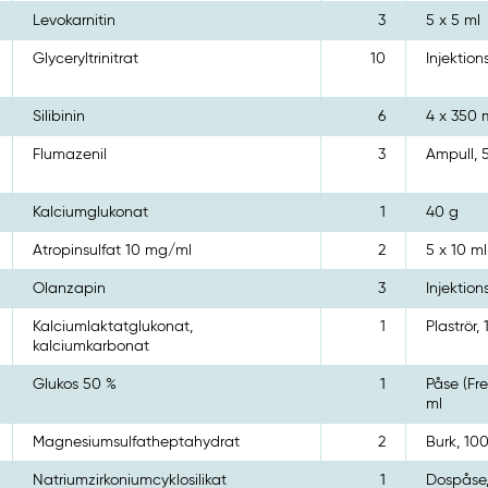
Levokarnitin
3
5 x 5 ml
Glyceryltrinitrat
10
Injektion
Silibinin
6
4 x 350
Flumazenil
3
Ampull, 
Kalciumglukonat
1
40 g
Atropinsulfat 10 mg/ml
2
5 x 10 ml
Olanzapin
3
Injektions
Kalciumlaktatglukonat,
1
Plaströr,
kalciumkarbonat
Glukos 50 %
1
Påse (Fre
ml
Magnesiumsulfatheptahydrat
2
Burk, 10
Natriumzirkoniumcyklosilikat
1
Dospåse,