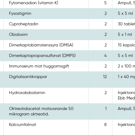
Fytomenadion (vitamin K)
5
Ampull, 5
Fysostigmin
2
5 x 5 ml
Cyproheptadin
2
30 table
Obidoxim
2
5 x 1 ml
Dimerkaptobärnstenssyra (DMSA)
2
15 kapsl
Dimerkaptopropansulfonat (DMPS)
4
5 x 5 ml
Immunserum mot huggormsgift
2
2 x 100 
Digitalisantikroppar
12
1 x 40 m
Hydroxokobalamin
2
Injektion
Ebb Medi
Oktreotidacetat motsvarande 50
1
Ampull, 5
mikrogram oktreotid.
Kalciumfolinat
8
Injektion