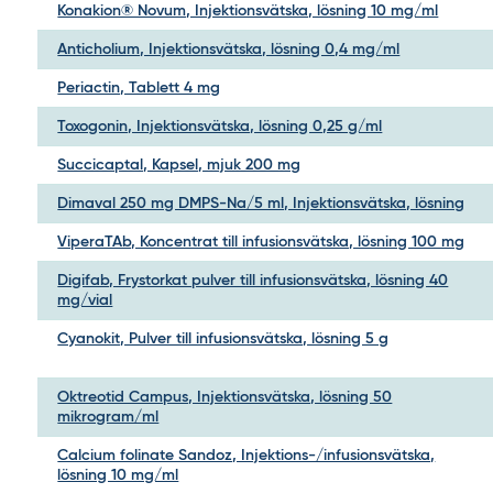
Konakion® Novum, Injektionsvätska, lösning 10 mg/ml
Anticholium, Injektionsvätska, lösning 0,4 mg/ml
Periactin, Tablett 4 mg
Toxogonin, Injektionsvätska, lösning 0,25 g/ml
Succicaptal, Kapsel, mjuk 200 mg
Dimaval 250 mg DMPS-Na/5 ml, Injektionsvätska, lösning
ViperaTAb, Koncentrat till infusionsvätska, lösning 100 mg
Digifab, Frystorkat pulver till infusionsvätska, lösning 40
mg/vial
Cyanokit, Pulver till infusionsvätska, lösning 5 g
Oktreotid Campus, Injektionsvätska, lösning 50
mikrogram/ml
Calcium folinate Sandoz, Injektions-/infusionsvätska,
lösning 10 mg/ml