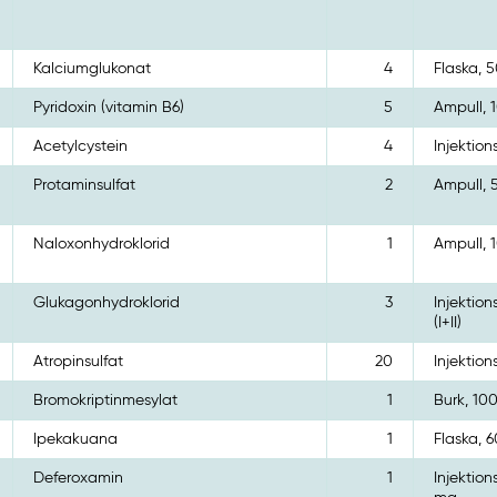
Kalciumglukonat
4
Flaska, 
Pyridoxin (vitamin B6)
5
Ampull, 1
Acetylcystein
4
Injektion
Protaminsulfat
2
Ampull, 
Naloxonhydroklorid
1
Ampull, 1
Glukagonhydroklorid
3
Injektion
(I+II)
Atropinsulfat
20
Injektion
Bromokriptinmesylat
1
Burk, 100
Ipekakuana
1
Flaska, 
Deferoxamin
1
Injektion