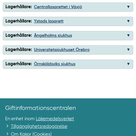
Lagerhållare:
Centrallasarettet i Växjö
Lagerhållare:
Ystads lasarett
Lagerhållare:
Ängelholms sjukhus
Lagerhållare:
Universitetssjukhuset Örebro
Lagerhållare:
Örnsköldsviks sjukhus
Giftinformationscentralen
En enhet inom
Läkemedelsverket
Tillgänglighetsredogörelse
Om Kakor (Cookies)