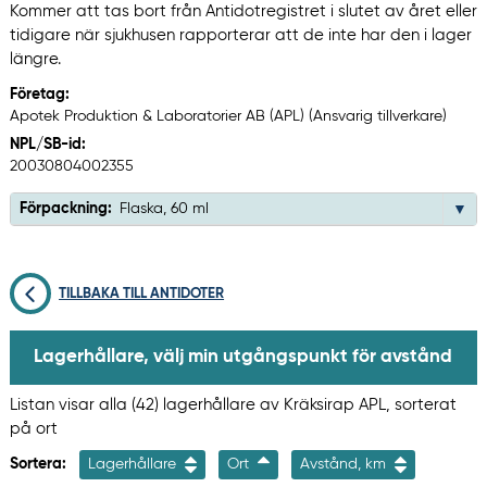
Kommer att tas bort från Antidotregistret i slutet av året eller
tidigare när sjukhusen rapporterar att de inte har den i lager
längre.
Företag:
Apotek Produktion & Laboratorier AB (APL) (Ansvarig tillverkare)
NPL/SB-id:
20030804002355
Förpackning:
Flaska, 60 ml
TILLBAKA TILL ANTIDOTER
Lagerhållare, välj min utgångspunkt för avstånd
Listan visar alla (42) lagerhållare av Kräksirap APL, sorterat
på ort
Sortera:
Lagerhållare
Ort
Avstånd, km