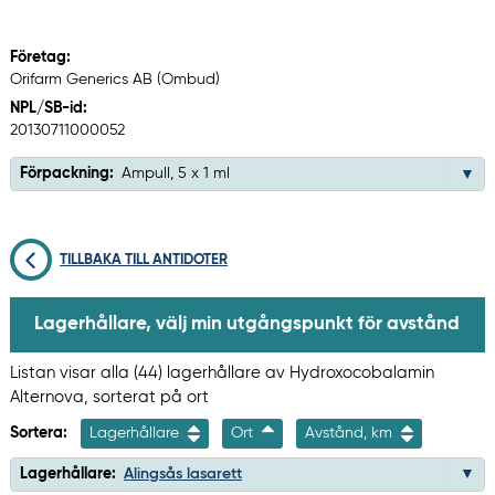
Företag:
Orifarm Generics AB (Ombud)
NPL/SB-id:
20130711000052
Förpackning:
Ampull, 5 x 1 ml
TILLBAKA TILL ANTIDOTER
Lagerhållare, välj min utgångspunkt för avstånd
Listan visar alla (44) lagerhållare av Hydroxocobalamin
Alternova, sorterat på ort
Sortera:
Lagerhållare
Ort
Avstånd, km
Lagerhållare:
Alingsås lasarett