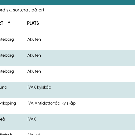
rdisk, sorterat på ort
RT
PLATS
teborg
Akuten
teborg
Akuten
teborg
Akuten
runa
IVAK kylskåp
rrköping
IVA Antidotförråd kylskåp
teå
IVAK