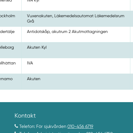
llefteå
IVA kyl
ockholm
Vuxenakuten, Läkemedelsautomat Läkemedelsrum
Grå
dertälje
Antidotskåp, akutrum 2 Akutmottagningen
elleborg
Akuten Kyl
ollhättan
IVA
ärnamo
Akuten
Kontakt
Telefon: För sjukvården
010-456 6719