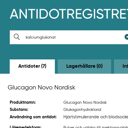
H
o
p
p
a
t
S
i
ö
l
k
l
h
u
v
Antidoter (7)
Lagerhållare (0)
In
u
d
i
n
Glucagon Novo Nordisk
n
e
h
Produktnamn:
Glucagon Novo Nordisk
å
l
Substans:
Glukagonhydroklorid
l
Hjärtstimulerande och blodsock
Användning som antidot:
e
t
Läkemedelsform:
Pulver och vätska till injektionsväts