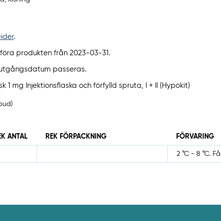
eider
.
öra produkten från 2023-03-31.
s utgångsdatum passeras.
 mg Injektionsflaska och förfylld spruta, I + II (Hypokit)
bud)
EK ANTAL
REK FÖRPACKNING
FÖRVARING
2 °C - 8 °C. Får