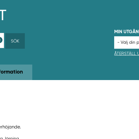
MIN UTGÅ
SÖK
ÅTERSTÄLL
formation
erhöjande.
ka, lösning