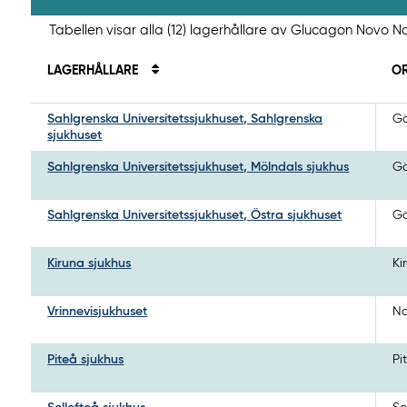
Tabellen visar alla (12) lagerhållare av Glucagon Novo No
LAGERHÅLLARE
O
Sahlgrenska Universitetssjukhuset, Sahlgrenska
Gö
sjukhuset
Sahlgrenska Universitetssjukhuset, Mölndals sjukhus
Gö
Sahlgrenska Universitetssjukhuset, Östra sjukhuset
Gö
Kiruna sjukhus
Ki
Vrinnevisjukhuset
No
Piteå sjukhus
Pi