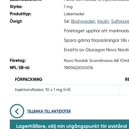
Styrka:
1 mg
Produkttyp:
Läkemedel
Se:
Bodypacker
,
Insulin
,
Sulfonur
Övrigt:
Företaget upphör att marknadsf
Spara gärna förpackningar till
Ersätts av Glucagon Novo Nordisk 1
Företag:
Novo Nordisk Scandinavia AB (Om
NPL/SB-id:
19670622000016
FÖRPACKNING
R
Injektionsflaskor, 10 x 1 mg (I+II)
TILLBAKA TILL ANTIDOTER
Lagerhållare, välj min utgångspunkt för avstånd