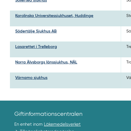
Sollefteå sjukhus
So
Karolinska Universitessjukhuset, Huddinge
St
Södertälje Sjukhus AB
Sö
Lasarettet i Trelleborg
Tr
Norra Älvsborgs länssjukhus, NÄL
Tr
Värnamo sjukhus
V
Giftinformationscentralen
En enhet inom
Läkemedelsverket