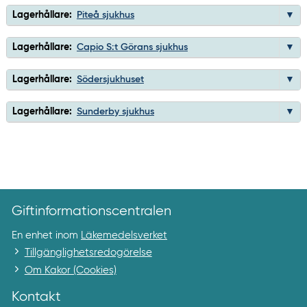
Lagerhållare:
Piteå sjukhus
Lagerhållare:
Capio S:t Görans sjukhus
Lagerhållare:
Södersjukhuset
Lagerhållare:
Sunderby sjukhus
Giftinformationscentralen
En enhet inom
Läkemedelsverket
Tillgänglighetsredogörelse
Om Kakor (Cookies)
Kontakt