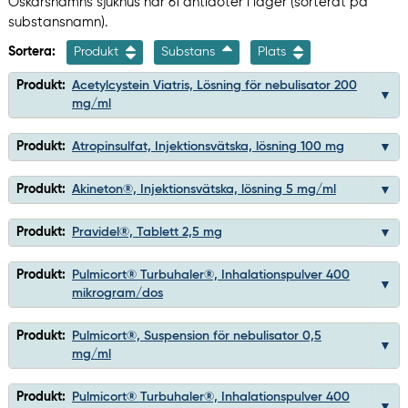
Oskarshamns sjukhus har 61 antidoter i lager (sorterat på
substansnamn).
Sortera:
Produkt
Substans
Plats
Produkt:
Acetylcystein Viatris, Lösning för nebulisator 200
mg/ml
Produkt:
Atropinsulfat, Injektionsvätska, lösning 100 mg
Produkt:
Akineton®, Injektionsvätska, lösning 5 mg/ml
Produkt:
Pravidel®, Tablett 2,5 mg
Produkt:
Pulmicort® Turbuhaler®, Inhalationspulver 400
mikrogram/dos
Produkt:
Pulmicort®, Suspension för nebulisator 0,5
mg/ml
Produkt:
Pulmicort® Turbuhaler®, Inhalationspulver 400