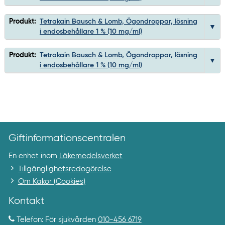
Produkt:
Tetrakain Bausch & Lomb, Ögondroppar, lösning
i endosbehållare 1 % (10 mg/ml)
Produkt:
Tetrakain Bausch & Lomb, Ögondroppar, lösning
i endosbehållare 1 % (10 mg/ml)
Giftinformationscentralen
En enhet inom
Läkemedelsverket
Tillgänglighetsredogörelse
Om Kakor (Cookies)
Kontakt
Telefon: För sjukvården
010-456 6719