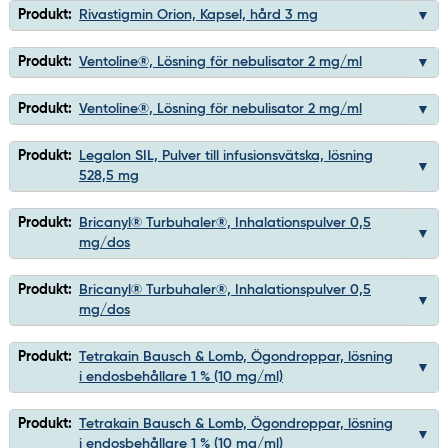
Produkt:
Rivastigmin Orion, Kapsel, hård 3 mg
Produkt:
Ventoline®, Lösning för nebulisator 2 mg/ml
Produkt:
Ventoline®, Lösning för nebulisator 2 mg/ml
Produkt:
Legalon SIL, Pulver till infusionsvätska, lösning
528,5 mg
Produkt:
Bricanyl® Turbuhaler®, Inhalationspulver 0,5
mg/dos
Produkt:
Bricanyl® Turbuhaler®, Inhalationspulver 0,5
mg/dos
Produkt:
Tetrakain Bausch & Lomb, Ögondroppar, lösning
i endosbehållare 1 % (10 mg/ml)
Produkt:
Tetrakain Bausch & Lomb, Ögondroppar, lösning
i endosbehållare 1 % (10 mg/ml)