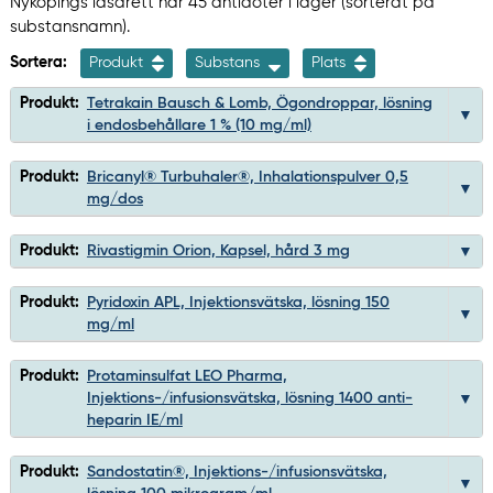
Nyköpings lasarett har 45 antidoter i lager (sorterat på
substansnamn).
Sortera:
Produkt
Substans
Plats
Produkt:
Tetrakain Bausch & Lomb, Ögondroppar, lösning
i endosbehållare 1 % (10 mg/ml)
Produkt:
Bricanyl® Turbuhaler®, Inhalationspulver 0,5
mg/dos
Produkt:
Rivastigmin Orion, Kapsel, hård 3 mg
Produkt:
Pyridoxin APL, Injektionsvätska, lösning 150
mg/ml
Produkt:
Protaminsulfat LEO Pharma,
Injektions-/infusionsvätska, lösning 1400 anti-
heparin IE/ml
Produkt:
Sandostatin®, Injektions-/infusionsvätska,