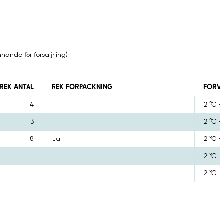
ande för försäljning)
REK ANTAL
REK FÖRPACKNING
FÖR
4
2 °C 
3
2 °C 
8
Ja
2 °C 
2 °C 
2 °C 