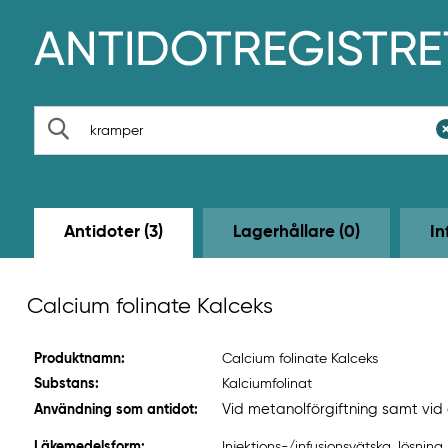
H
o
p
p
a
t
S
i
ö
l
k
l
h
u
v
Antidoter (3)
Lagerhållare (0)
In
u
d
i
n
Calcium folinate Kalceks
n
e
h
Produktnamn:
Calcium folinate Kalceks
å
l
Substans:
Kalciumfolinat
l
Vid metanolförgiftning samt vid
Användning som antidot:
e
t
Läkemedelsform:
Injektions-/infusionsvätska, lösning