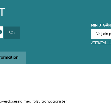
MIN UTGÅ
SÖK
ÅTERSTÄLL
formation
 överdosering med folsyraantagonister.