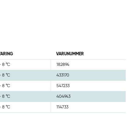
VARING
VARUNUMMER
- 8 °C
182894
- 8 °C
433170
- 8 °C
547233
- 8 °C
404943
- 8 °C
114733