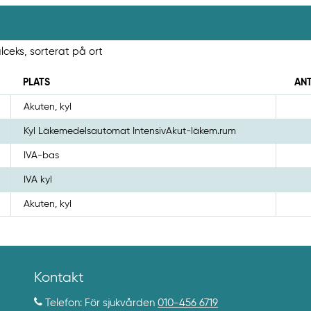
alceks, sorterat på ort
PLATS
AN
Akuten, kyl
Kyl Läkemedelsautomat IntensivAkut-läkem.rum
IVA-bas
IVA kyl
Akuten, kyl
Kontakt
Telefon: För sjukvården
010-456 6719