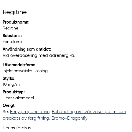
Regitine
Produktnamn:
Regitine
Substans:
Fentolamin
Användning som antidot:
Vid överdosering med adrenergika.
Läkemedelsform:
Injektionsvätska, lösning
Styrka:
10 mg/ml
Produkttyp:
Licensläkemedel
Övrigt:
Se:
Fenylpropanolamin
,
Behandling av svår vasospasm som
orsakats av förgiftning
,
Bromo-Dragonfly
Licens fordras.