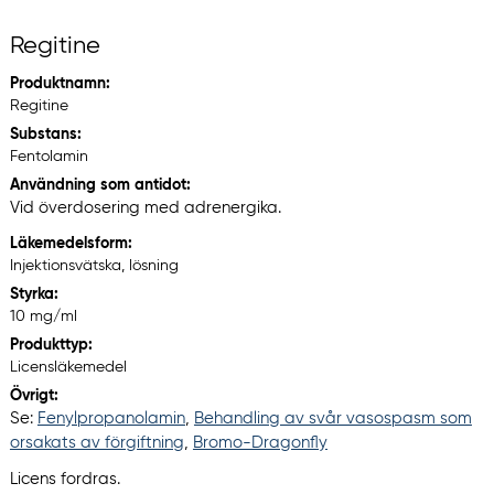
Regitine
Produktnamn:
Regitine
Substans:
Fentolamin
Användning som antidot:
Vid överdosering med adrenergika.
Läkemedelsform:
Injektionsvätska, lösning
Styrka:
10 mg/ml
Produkttyp:
Licensläkemedel
Övrigt:
Se:
Fenylpropanolamin
,
Behandling av svår vasospasm som
orsakats av förgiftning
,
Bromo-Dragonfly
Licens fordras.