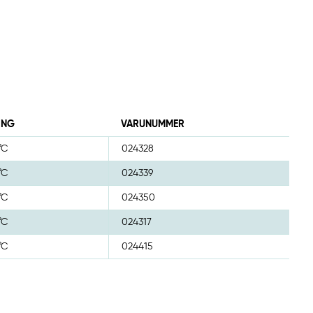
ING
VARUNUMMER
°C
024328
°C
024339
°C
024350
°C
024317
°C
024415