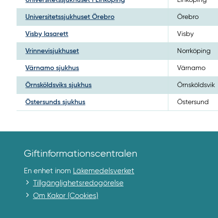
Universitetssjukhuset Örebro
Örebro
Visby lasarett
Visby
Vrinnevisjukhuset
Norrköping
Värnamo sjukhus
Värnamo
Örnsköldsviks sjukhus
Örnsköldsvik
Östersunds sjukhus
Östersund
Giftinformationscentralen
En enhet inom
Läkemedelsverket
Tillgänglighetsredogörelse
Om Kakor (Cookies)