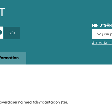
MIN UTGÅ
SÖK
ÅTERSTÄLL
formation
 överdosering med folsyraantagonister.