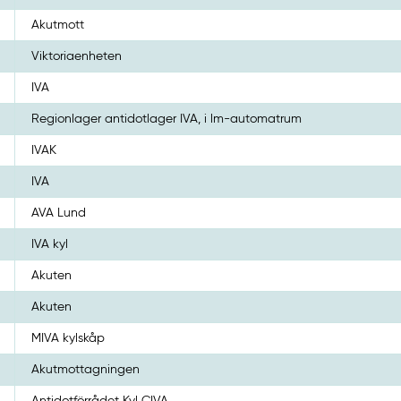
Akutmott
Viktoriaenheten
IVA
Regionlager antidotlager IVA, i lm-automatrum
IVAK
IVA
AVA Lund
IVA kyl
Akuten
Akuten
MIVA kylskåp
Akutmottagningen
Antidotförrådet Kyl CIVA