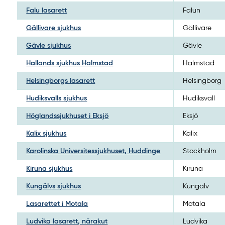
Falu lasarett
Falun
Gällivare sjukhus
Gällivare
Gävle sjukhus
Gävle
Hallands sjukhus Halmstad
Halmstad
Helsingborgs lasarett
Helsingborg
Hudiksvalls sjukhus
Hudiksvall
Höglandssjukhuset i Eksjö
Eksjö
Kalix sjukhus
Kalix
Karolinska Universitessjukhuset, Huddinge
Stockholm
Kiruna sjukhus
Kiruna
Kungälvs sjukhus
Kungälv
Lasarettet i Motala
Motala
Ludvika lasarett, närakut
Ludvika