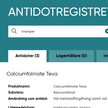
H
o
p
p
a
t
S
i
ö
l
k
l
h
u
v
Antidoter (3)
Lagerhållare (0)
In
u
d
i
n
Calciumfolinate Teva
n
e
h
Produktnamn:
Calciumfolinate Teva
å
l
Substans:
Kalciumfolinat
l
Vid metanolförgiftning samt vid
Användning som antidot:
e
t
Läkemedelsform:
Injektionsvätska, lösning