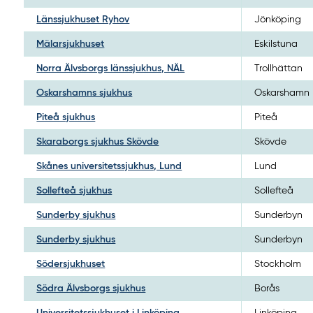
Länssjukhuset Ryhov
Jönköping
Mälarsjukhuset
Eskilstuna
Norra Älvsborgs länssjukhus, NÄL
Trollhättan
Oskarshamns sjukhus
Oskarshamn
Piteå sjukhus
Piteå
Skaraborgs sjukhus Skövde
Skövde
Skånes universitetssjukhus, Lund
Lund
Sollefteå sjukhus
Sollefteå
Sunderby sjukhus
Sunderbyn
Sunderby sjukhus
Sunderbyn
Södersjukhuset
Stockholm
Södra Älvsborgs sjukhus
Borås
Universitetssjukhuset i Linköping
Linköping