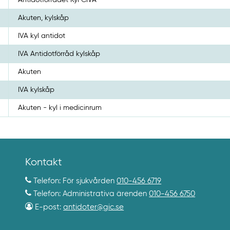
Akuten, kylskåp
IVA kyl antidot
IVA Antidotförråd kylskåp
Akuten
IVA kylskåp
Akuten - kyl i medicinrum
Kontakt
Telefon: För sjukvården
010-456 6719
Telefon: Administrativa ärenden
010-456 6750
E-post:
antidoter@gic.se