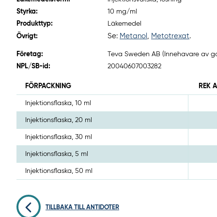
Styrka:
10 mg/ml
Produkttyp:
Läkemedel
Se:
Metanol
,
Metotrexat
.
Övrigt:
Företag:
Teva Sweden AB (Innehavare av god
NPL/SB-id:
20040607003282
FÖRPACKNING
REK 
Injektionsflaska, 10 ml
Injektionsflaska, 20 ml
Injektionsflaska, 30 ml
Injektionsflaska, 5 ml
Injektionsflaska, 50 ml
TILLBAKA TILL ANTIDOTER