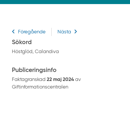
k
p
å
g
Relaterad information
i
Föregående
Nästa
f
Sökord
t
Höstglöd, Calandiva
i
n
f
Publiceringsinfo
o
Faktagranskad
22 maj 2024
av
r
Giftinformationscentralen
m
a
t
i
o
n