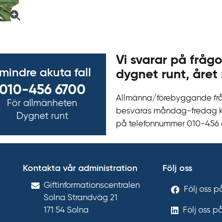
Vi svarar på frågo
 mindre akuta fall
dygnet runt, året 
010-456 6700
Allmänna/förebyggande fr
För allmänheten
besvaras måndag-fredag kl 
Dygnet runt
på telefonnummer 010‍-‍456
Kontakta vår administration
Följ oss
Gift­informations­centralen
Följ oss 
Solna Strandväg 21
171 54
Solna
Följ oss p