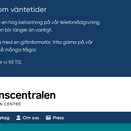
 om väntetider
n hög belastning på vår telefonrådgivning,
n blir längre än vanligt.
 med en giftinformatör, titta gärna på vår
på många frågor.
vi till 112.
etag
Om oss
Press