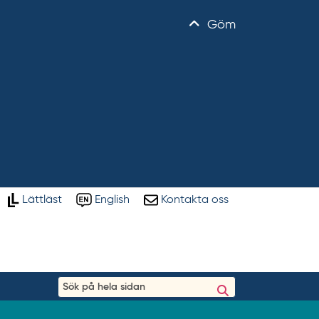
Göm
Lättläst
English
Kontakta oss
S
ö