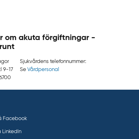
.
s
e
r om akuta förgiftningar -
runt
ågor
Sjukvårdens telefonnummer:
9‍‍-17
Se
Vårdpersonal
 6700
på Facebook
å LinkedIn