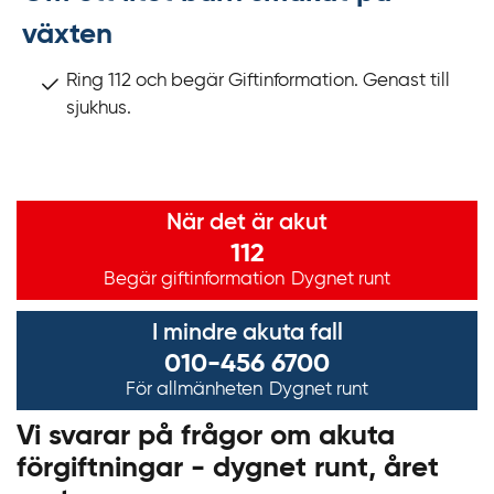
växten
Ring 112 och begär Giftinformation. Genast till
sjukhus.
Viktig information
När det är akut
112
Begär giftinformation
Dygnet runt
I mindre akuta fall
010-456 6700
För allmänheten
Dygnet runt
Vi svarar på frågor om akuta
förgiftningar - dygnet runt, året