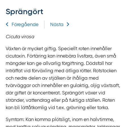
f
Sprängört
f
y
Relaterad information
Föregående
Nästa
t
a
Cicuta virosa
f
ö
Växten är mycket giftig. Speciellt roten innehåller
r
cicutoxin. Förtäring kan innebära livsfara, även små
d
mängder kan ge allvarlig förgiftning. Dödsfall har
i
inträffat vid förväxling med ätliga rötter. Rotstocken
r
och nedre delen av stjälken är ihåliga med
e
tvärväggar och innehåller en gulaktig, oljig växtsaft,
k
där giftet är koncentrerat. Sprängört växer vid
t
stränder, vattendrag eller på fuktiga ställen. Roten
l
kan bli lättåtkomlig vid t.ex. grävning eller torka.
ä
Symtom: Kan komma plötsligt, inom en halvtimme,
n