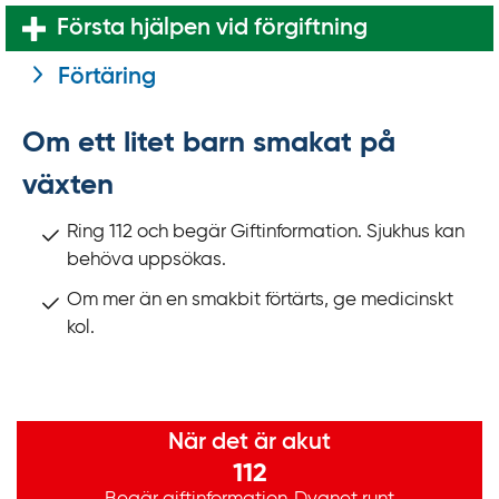
Första hjälpen vid förgiftning
Förtäring
Om ett litet barn smakat på
växten
Ring 112 och begär Giftinformation. Sjukhus kan
behöva uppsökas.
Om mer än en smakbit förtärts, ge medicinskt
kol.
Viktig information
När det är akut
112