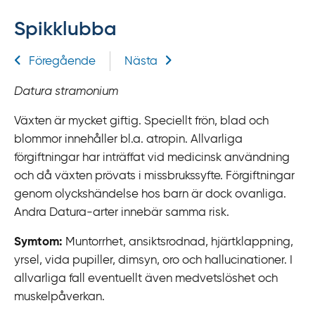
f
Spikklubba
f
y
Relaterad information
Föregående
Nästa
t
a
Datura stramonium
f
ö
Växten är mycket giftig. Speciellt frön, blad och
r
blommor innehåller bl.a. atropin. Allvarliga
d
förgiftningar har inträffat vid medicinsk användning
i
och då växten prövats i missbrukssyfte. Förgiftningar
r
genom olyckshändelse hos barn är dock ovanliga.
e
Andra Datura-arter innebär samma risk.
k
Symtom:
Muntorrhet, ansiktsrodnad, hjärtklappning,
t
yrsel, vida pupiller, dimsyn, oro och hallucinationer. I
l
allvarliga fall eventuellt även medvetslöshet och
ä
muskelpåverkan.
n