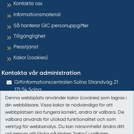
Kontakta oss
Informationsmaterial
Så hanterar GIC personuppgifter
Tillgänglighet
Presstjänst
Kakor (cookies)
Kontakta vår administration
Gift­informations­centralen Solna Strandväg 21
171 54
Solna
Denna webbplats använder kakor (cookies) som lagras i
giftinformation@gic.se
din webbläsare. Vissa kakor är nödvändiga för att
webbplatsen ska fungera korrekt, andra är valbara. De
Följ oss
valbara används för utökad funktionalitet och som
verktyg för webbanalys. Du kan närsomhelst ändra ditt
Följ oss på Facebook
val genom att klicka på länken "kakor" i sidfoten