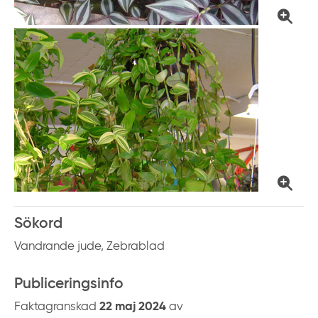
k
t
i
l
l
i
n
n
e
h
å
l
Sökord
l
Vandrande jude, Zebrablad
Publiceringsinfo
Faktagranskad
22 maj 2024
av