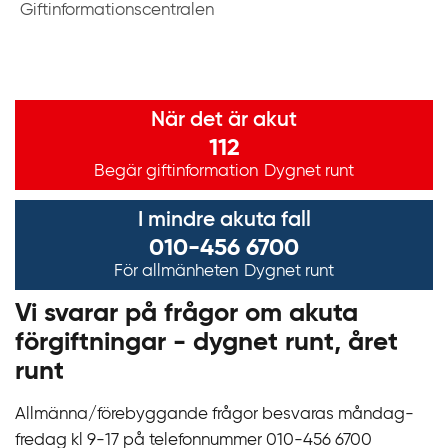
Giftinformationscentralen
Viktig information
När det är akut
112
Begär giftinformation
Dygnet runt
I mindre akuta fall
010-456 6700
För allmänheten
Dygnet runt
Vi svarar på frågor om akuta
förgiftningar - dygnet runt, året
runt
Allmänna/förebyggande frågor besvaras måndag-
fredag kl 9‍‍-17 på telefonnummer 010‍-‍456 6700