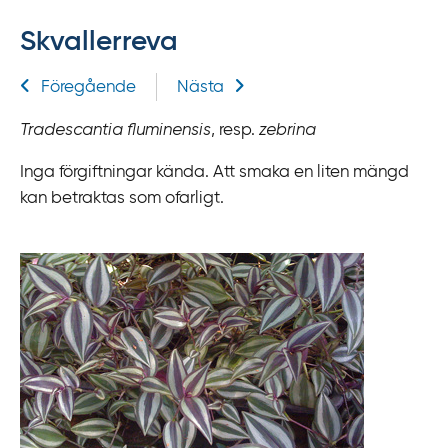
f
Skvallerreva
f
y
Relaterad information
Föregående
Nästa
t
a
Tradescantia fluminensis
, resp.
zebrina
f
ö
Inga förgiftningar kända. Att smaka en liten mängd
r
kan betraktas som ofarligt.
d
i
r
e
k
t
l
ä
n