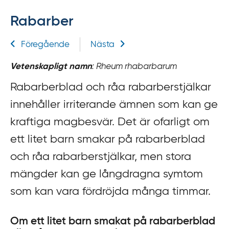
f
Rabarber
f
y
Relaterad information
Föregående
Nästa
t
a
Vetenskapligt namn
: Rheum rhabarbarum
f
ö
Rabarberblad och råa rabarberstjälkar
r
innehåller irriterande ämnen som kan ge
d
kraftiga magbesvär. Det är ofarligt om
i
ett litet barn smakar på rabarberblad
r
e
och råa rabarberstjälkar, men stora
k
mängder kan ge långdragna symtom
t
som kan vara fördröjda många timmar.
l
ä
n
Om ett litet barn smakat på rabarberblad