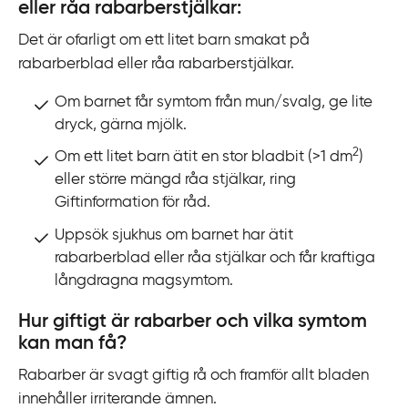
k
eller råa rabarberstjälkar:
t
Det är ofarligt om ett litet barn smakat på
i
rabarberblad eller råa rabarberstjälkar.
l
l
Om barnet får symtom från mun/svalg, ge lite
i
dryck, gärna mjölk.
n
2
Om ett litet barn ätit en stor bladbit
(>
1 dm
)
n
eller större mängd råa stjälkar, ring
e
Giftinformation för råd.
h
Uppsök sjukhus o
m barnet har ätit
å
rabarberblad eller råa stjälkar och får kraftiga
l
långdragna magsymtom.
l
Hur giftigt är rabarber och vilka symtom
kan man få?
Rabarber är svagt giftig rå och framför allt bladen
innehåller irriterande ämnen.