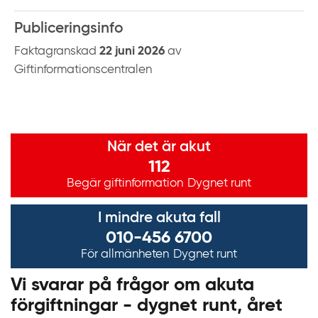
Publiceringsinfo
Faktagranskad
22 juni 2026
av
Giftinformationscentralen
Viktig information
När det är akut
112
Begär giftinformation
Dygnet runt
I mindre akuta fall
010-456 6700
För allmänheten
Dygnet runt
Vi svarar på frågor om akuta
förgiftningar - dygnet runt, året