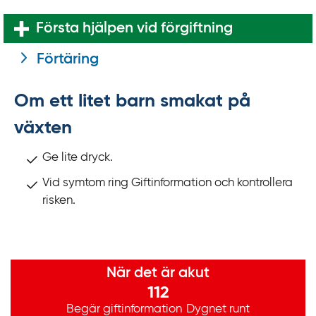
Första hjälpen vid förgiftning
Förtäring
Om ett litet barn smakat på
växten
Ge lite dryck.
Vid symtom ring Giftinformation och kontrollera
risken.
Viktig information
När det är akut
112
Begär giftinformation
Dygnet runt