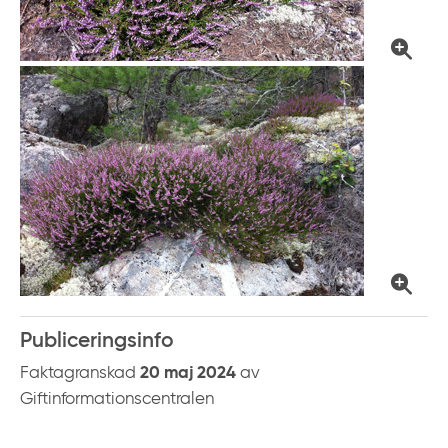
k
t
i
l
l
i
n
n
e
h
å
l
l
Publiceringsinfo
Faktagranskad
20 maj 2024
av
Giftinformationscentralen