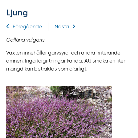
f
Ljung
f
y
Relaterad information
Föregående
Nästa
t
a
Callúna vulgáris
f
ö
Växten innehåller garvsyror och andra irriterande
r
ämnen. Inga förgiftningar kända. Att smaka en liten
d
mängd kan betraktas som ofarligt.
i
r
e
k
t
l
ä
n