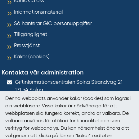
Kontakta oss
Informationsmaterial
Så hanterar GIC personuppgifter
Tillgänglighet
Presstjänst
Kakor (cookies)
Kontakta vår administration
Gift­informations­centralen Solna Strandväg 21
171 54
Solna
Denna webbplats använder kakor (cookies) som lagras i
giftinformation@gic.se
din webbläsare. Vissa kakor är nödvändiga för att
webbplatsen ska fungera korrekt, andra är valbara. De
Följ oss
valbara används för utökad funktionalitet och som
verktyg för webbanalys. Du kan närsomhelst ändra ditt
Följ oss på Facebook
val genom att klicka på länken "kakor" i sidfoten