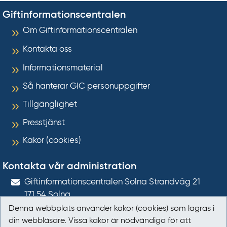
Giftinformationscentralen
Om Giftinformationscentralen
Kontakta oss
Informationsmaterial
Så hanterar GIC personuppgifter
Tillgänglighet
Presstjänst
Kakor (cookies)
Kontakta vår administration
Gift­informations­centralen Solna Strandväg 21
171 54
Solna
Denna webbplats använder kakor (cookies) som lagras i
giftinformation@gic.se
din webbläsare. Vissa kakor är nödvändiga för att