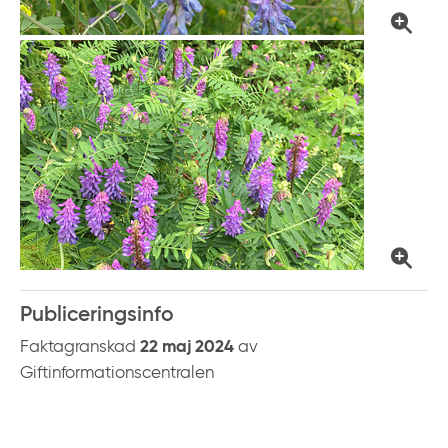
k
t
i
l
l
i
n
n
e
h
å
l
Publiceringsinfo
l
Faktagranskad
22 maj 2024
av
Giftinformationscentralen