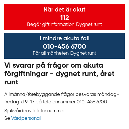
Viktig information
När det är akut
112
Begär giftinformation
Dygnet runt
I mindre akuta fall
010-456 6700
För allmänheten
Dygnet runt
Vi svarar på frågor om akuta
förgiftningar - dygnet runt, året
runt
Allmänna/förebyggande frågor besvaras måndag-
fredag kl 9‍‍-17 på telefonnummer 010‍-‍456 6700
Sjukvårdens telefonnummer:
Se
Vårdpersonal