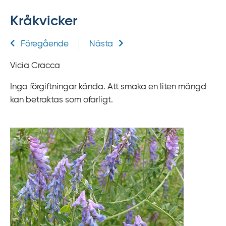
f
Kråkvicker
f
y
Relaterad information
Föregående
Nästa
t
a
Vicia Cracca
f
ö
Inga förgiftningar kända. Att smaka en liten mängd
r
kan betraktas som ofarligt.
d
i
r
e
k
t
l
ä
n