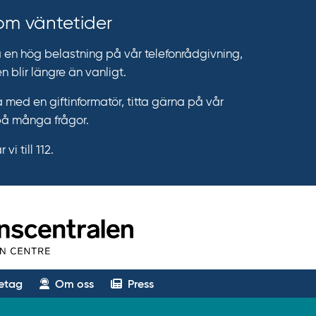
 om väntetider
n hög belastning på vår telefonrådgivning,
n blir längre än vanligt.
 med en giftinformatör, titta gärna på vår
på många frågor.
vi till 112.
etag
Om oss
Press