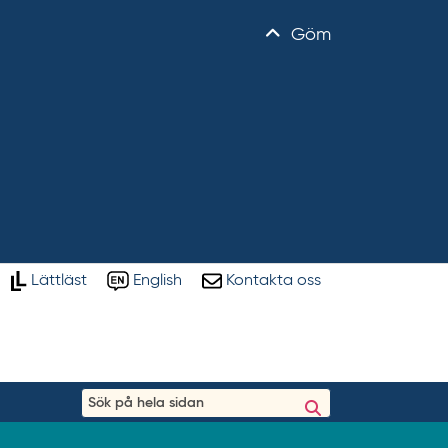
Göm
Lättläst
English
Kontakta oss
S
ö