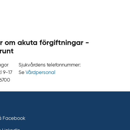
.
s
e
r om akuta förgiftningar -
runt
ågor
Sjukvårdens telefonnummer:
9‍‍-17
Se
Vårdpersonal
 6700
på Facebook