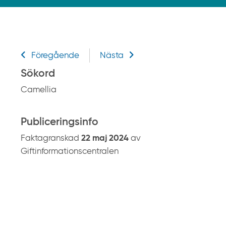
k
p
å
g
Relaterad information
i
Föregående
Nästa
f
Sökord
t
Camellia
i
n
f
Publiceringsinfo
o
Faktagranskad
22 maj 2024
av
r
Giftinformationscentralen
m
a
t
i
o
n