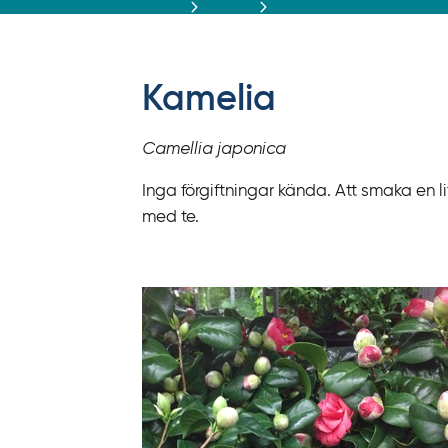
r
ä
f
f
Kamelia
y
t
Camellia japonica
a
f
Inga förgiftningar kända. Att smaka en l
ö
med te.
r
d
i
r
e
k
t
l
ä