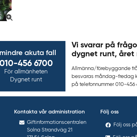
Vi svarar på frågo
 mindre akuta fall
dygnet runt, året 
010-456 6700
Allmänna/förebyggande fr
För allmänheten
besvaras måndag-fredag kl 
Dygnet runt
på telefonnummer 010‍-‍456
Kontakta vår administration
Följ oss
Gift­informations­centralen
Följ oss 
Solna Strandväg 21