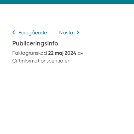
k
p
å
g
Relaterad information
i
Föregående
Nästa
f
Publiceringsinfo
t
Faktagranskad
22 maj 2024
av
i
Giftinformationscentralen
n
f
o
r
m
a
t
i
o
n