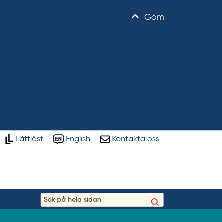
Göm
Lättläst
English
Kontakta oss
S
ö