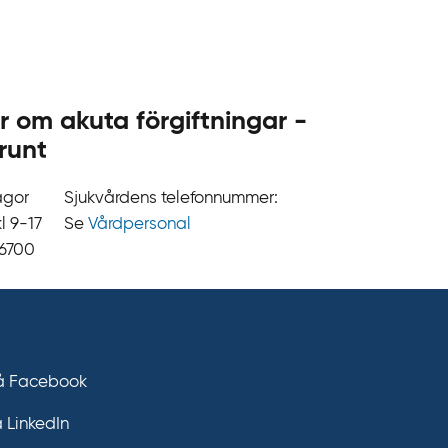
.
s
e
r om akuta förgiftningar -
runt
ågor
Sjukvårdens telefonnummer:
9‍‍-17
Se
Vårdpersonal
 6700
på Facebook
å LinkedIn