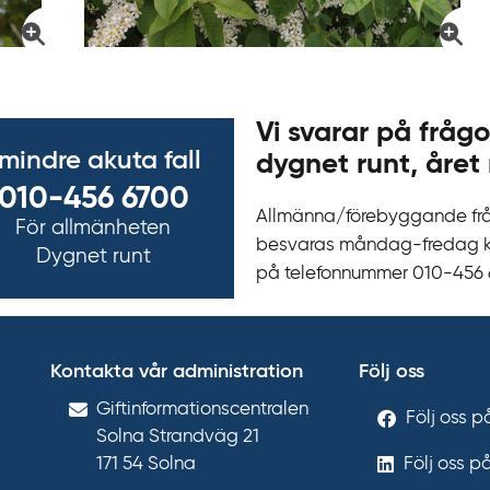
Vi svarar på frågo
 mindre akuta fall
dygnet runt, året 
010-456 6700
Allmänna/förebyggande fr
För allmänheten
besvaras måndag-fredag kl 
Dygnet runt
på telefonnummer 010‍-‍456
Kontakta vår administration
Följ oss
Gift­informations­centralen
Följ oss 
Solna Strandväg 21
171 54
Solna
Följ oss p