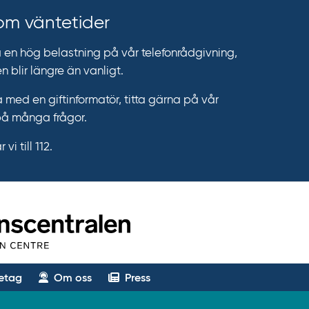
 om väntetider
n hög belastning på vår telefonrådgivning,
n blir längre än vanligt.
 med en giftinformatör, titta gärna på vår
på många frågor.
vi till 112.
etag
Om oss
Press