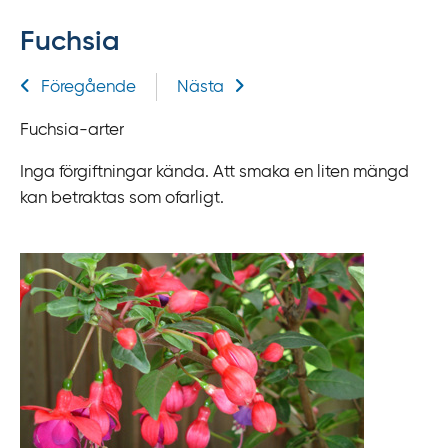
f
Fuchsia
f
y
Relaterad information
Föregående
Nästa
t
a
Fuchsia-arter
f
ö
Inga förgiftningar kända. Att smaka en liten mängd
r
kan betraktas som ofarligt.
d
i
r
e
k
t
l
ä
n