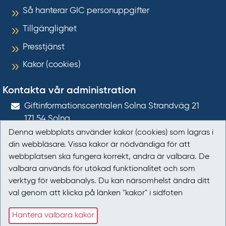
Så hanterar GIC personuppgifter
Tillgänglighet
Presstjänst
Kakor (cookies)
Kontakta vår administration
Gift­informations­centralen Solna Strandväg 21
171 54
Solna
Denna webbplats använder kakor (cookies) som lagras i
giftinformation@gic.se
din webbläsare. Vissa kakor är nödvändiga för att
webbplatsen ska fungera korrekt, andra är valbara. De
Följ oss
valbara används för utökad funktionalitet och som
verktyg för webbanalys. Du kan närsomhelst ändra ditt
Följ oss på Facebook
val genom att klicka på länken "kakor" i sidfoten
Följ oss på LinkedIn
Hantera valbara kakor