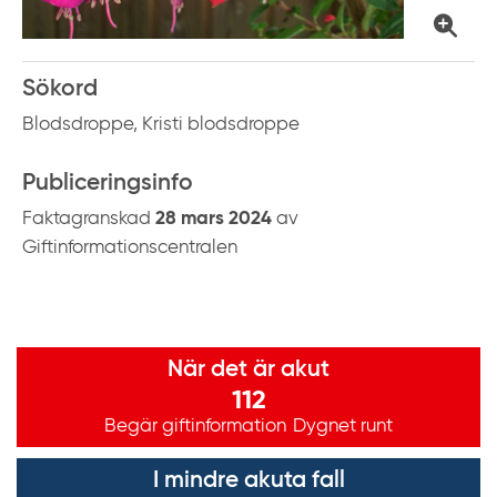
k
t
i
Sökord
l
l
Blodsdroppe, Kristi blodsdroppe
i
n
Publiceringsinfo
n
Faktagranskad
28 mars 2024
av
e
Giftinformationscentralen
h
å
l
Viktig information
l
När det är akut
112
Begär giftinformation
Dygnet runt
I mindre akuta fall