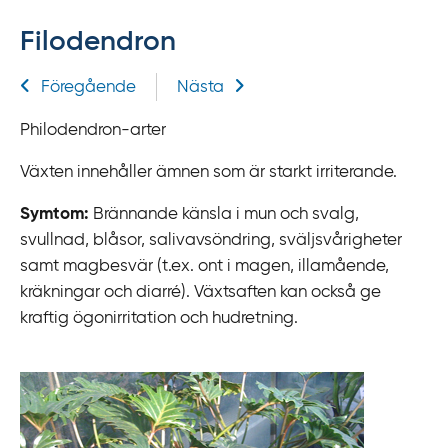
f
Filodendron
f
y
Relaterad information
Föregående
Nästa
t
a
Philodendron-arter
f
ö
Växten innehåller ämnen som är starkt irriterande.
r
Symtom:
Brännande känsla i mun och svalg,
d
svullnad, blåsor, salivavsöndring, sväljsvårigheter
i
samt magbesvär (t.ex. ont i magen, illamående,
r
kräkningar och diarré). Växtsaften kan också ge
e
kraftig ögonirritation och hudretning.
k
t
l
ä
n