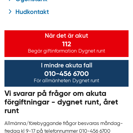
Hudkontakt
Viktig information
När det är akut
112
Begär giftinformation
Dygnet runt
I mindre akuta fall
010-456 6700
För allmänheten
Dygnet runt
Vi svarar på frågor om akuta
förgiftningar - dygnet runt, året
runt
Allmänna/förebyggande frågor besvaras måndag-
fredag kl 9‍‍-17 på telefonnummer 010‍-‍456 6700