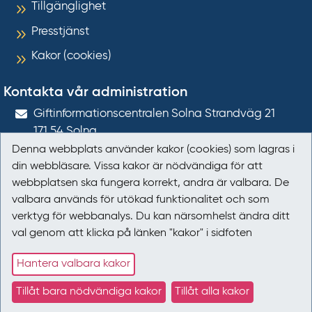
Tillgänglighet
Presstjänst
Kakor (cookies)
Kontakta vår administration
Gift­informations­centralen Solna Strandväg 21
171 54
Solna
Denna webbplats använder kakor (cookies) som lagras i
giftinformation@gic.se
din webbläsare. Vissa kakor är nödvändiga för att
webbplatsen ska fungera korrekt, andra är valbara. De
Följ oss
valbara används för utökad funktionalitet och som
verktyg för webbanalys. Du kan närsomhelst ändra ditt
Följ oss på Facebook
val genom att klicka på länken "kakor" i sidfoten
Följ oss på LinkedIn
Hantera valbara kakor
Tillåt bara nödvändiga kakor
Tillåt alla kakor