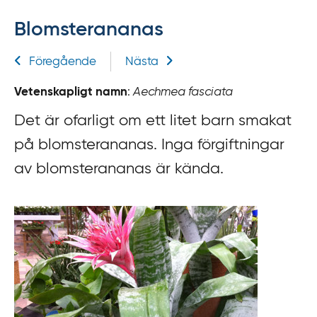
f
Blomsterananas
f
y
Relaterad information
Föregående
Nästa
t
a
Vetenskapligt namn
:
Aechmea fasciata
f
ö
Det är ofarligt om ett litet barn smakat
r
på blomsterananas. Inga förgiftningar
d
av blomsterananas är kända.
i
r
e
k
t
l
ä
n