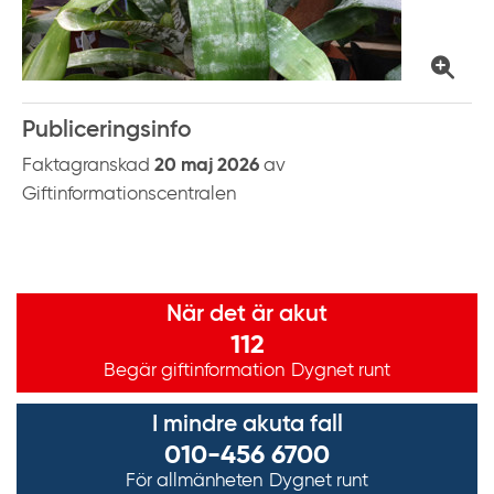
k
t
i
l
l
Publiceringsinfo
i
Faktagranskad
20 maj 2026
av
n
Giftinformationscentralen
n
e
h
Viktig information
å
När det är akut
l
112
l
Begär giftinformation
Dygnet runt
I mindre akuta fall
010-456 6700
För allmänheten
Dygnet runt