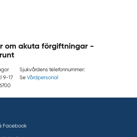
.
s
e
r om akuta förgiftningar -
runt
ågor
Sjukvårdens telefonnummer:
9‍‍-17
Se
Vårdpersonal
 6700
på Facebook