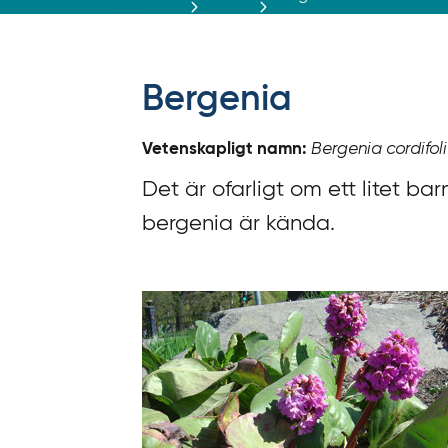
r
ä
f
f
Bergenia
y
t
Vetenskapligt namn:
Bergenia cordifol
a
f
Det är ofarligt om ett litet ba
ö
bergenia är kända.
r
d
i
r
e
k
t
l
ä