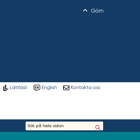
Göm
Lättläst
English
Kontakta oss
S
ö