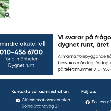
Vi svarar på frågo
 mindre akuta fall
dygnet runt, året 
010-456 6700
Allmänna/förebyggande fr
För allmänheten
besvaras måndag-fredag kl 
Dygnet runt
på telefonnummer 010‍-‍456
Kontakta vår administration
Följ oss
Gift­informations­centralen
Följ oss 
Solna Strandväg 21