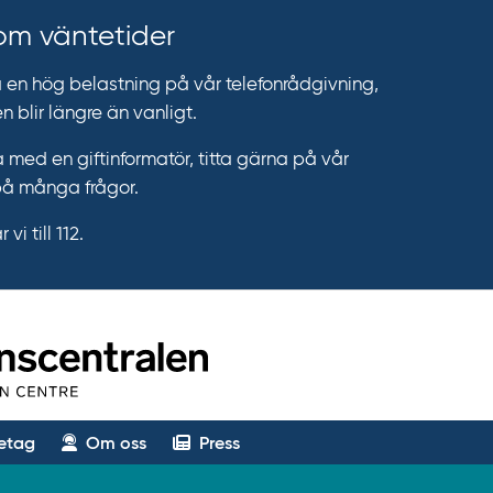
 om väntetider
n hög belastning på vår telefonrådgivning,
n blir längre än vanligt.
 med en giftinformatör, titta gärna på vår
på många frågor.
vi till 112.
etag
Om oss
Press