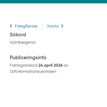
k
p
å
g
Relaterad information
i
Föregående
Nästa
f
Sökord
t
Hjärtbergenia
i
n
f
Publiceringsinfo
o
Faktagranskad
24 april 2026
av
r
Giftinformationscentralen
m
a
t
i
o
n