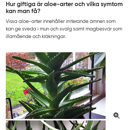
k
Hur giftiga är aloe-arter och vilka symtom
t
kan man få?
i
Vissa aloe-arter innehåller
irriterande
ämnen som
l
kan ge sveda i mun och svalg samt magbesvär som
l
illamående och kräkningar.
i
n
n
e
h
å
l
l