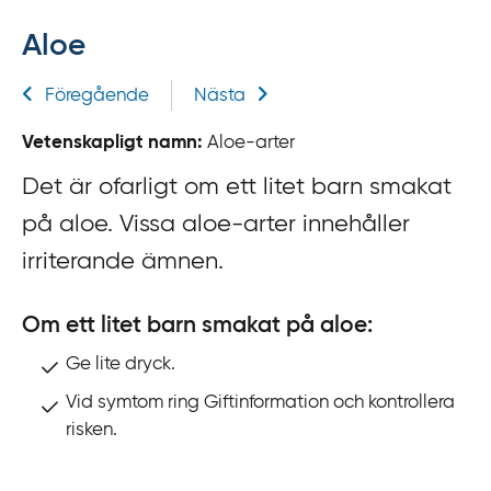
f
Aloe
f
y
Relaterad information
Föregående
Nästa
t
a
Vetenskapligt namn:
Aloe-arter
f
ö
Det är ofarligt om ett litet barn smakat
r
på aloe.
Vissa aloe-arter innehåller
d
irriterande
ämnen.
i
r
Om ett litet barn smakat på aloe:
e
k
Ge lite dryck.
t
Vid symtom ring Giftinformation och kontrollera
l
risken.
ä
n