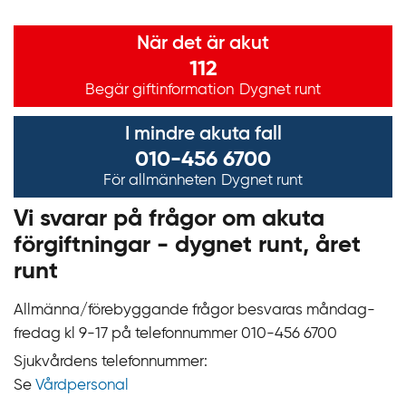
Viktig information
När det är akut
112
Begär giftinformation
Dygnet runt
I mindre akuta fall
010-456 6700
För allmänheten
Dygnet runt
Vi svarar på frågor om akuta
förgiftningar - dygnet runt, året
runt
Allmänna/förebyggande frågor besvaras måndag-
fredag kl 9‍‍-17 på telefonnummer 010‍-‍456 6700
Sjukvårdens telefonnummer:
Se
Vårdpersonal