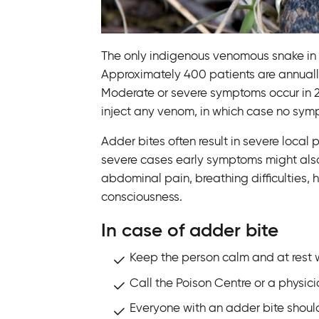
n
k
t
The only indigenous venomous snake in
i
Approximately 400 patients are annually
l
Moderate or severe symptoms occur in 
l
inject any venom, in which case no symp
i
Adder bites often result in severe local 
n
severe cases early symptoms might also 
n
abdominal pain, breathing difficulties,
e
consciousness.
h
å
In case of adder bite
l
l
Keep the person calm and at rest wi
Call the Poison Centre or a physici
Everyone with an adder bite shoul