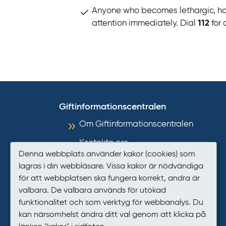
Anyone who becomes lethargic, ha
attention immediately. Dial
112
for
Giftinformationscentralen
Om Giftinformationscentralen
Kontakta oss
Denna webbplats använder kakor (cookies) som
Informationsmaterial
lagras i din webbläsare. Vissa kakor är nödvändiga
för att webbplatsen ska fungera korrekt, andra är
Så hanterar GIC personuppgifter
valbara. De valbara används för utökad
Tillgänglighet
funktionalitet och som verktyg för webbanalys. Du
kan närsomhelst ändra ditt val genom att klicka på
Presstjänst