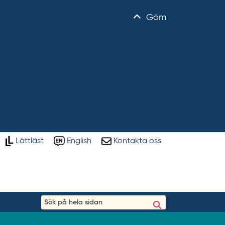
Göm
Lättläst
English
Kontakta oss
S
ö