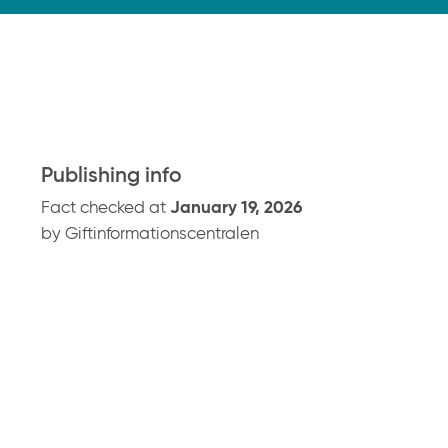
k
p
å
g
i
f
t
Publishing info
i
Fact checked at
January 19, 2026
n
by Giftinformationscentralen
f
o
r
m
a
t
i
o
n