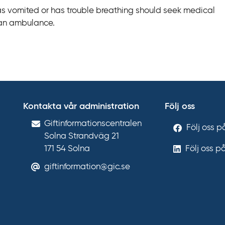
s vomited or has trouble breathing should seek medical
 an ambulance.
Kontakta vår administration
Följ oss
Gift­informations­centralen
Följ oss 
Solna Strandväg 21
171 54
Solna
Följ oss p
giftinformation@gic.se