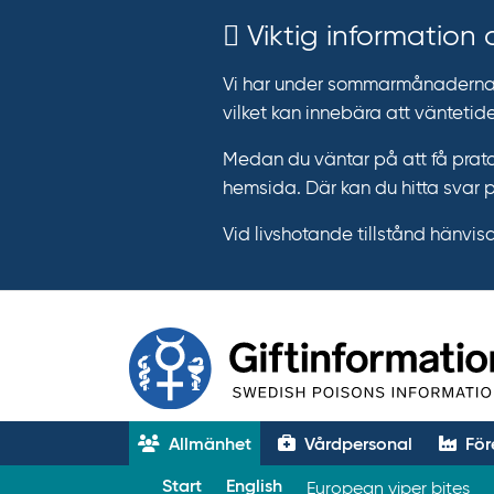
Viktig information
Vi har under sommarmånaderna e
vilket kan innebära att väntetide
Medan du väntar på att få prata
hemsida. Där kan du hitta svar 
Vid livshotande tillstånd hänvisar 
Allmänhet
Vårdpersonal
För
T
Start
English
European viper bites