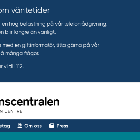
 om väntetider
n hög belastning på vår telefonrådgivning,
n blir längre än vanligt.
 med en giftinformatör, titta gärna på vår
på många frågor.
vi till 112.
etag
Om oss
Press