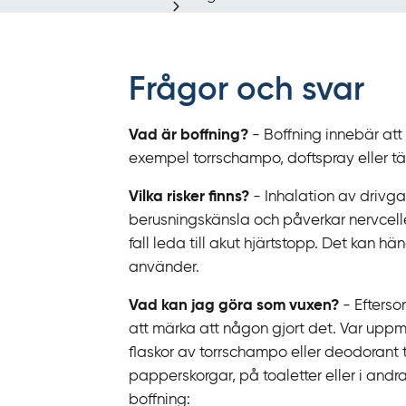
r
ä
f
f
Frågor och svar
y
t
Vad är boffning?
- Boffning innebär att
a
exempel torrschampo, doftspray eller tä
f
ö
Vilka risker finns?
- Inhalation av drivga
r
berusningskänsla och påverkar nervcelle
d
fall leda till akut hjärtstopp. Det kan 
i
använder.
r
Vad kan jag göra som vuxen?
- Efterso
e
att märka att någon gjort det. Var upp
k
flaskor av torrschampo eller deodorant
t
papperskorgar, på toaletter eller i and
l
boffning:
ä