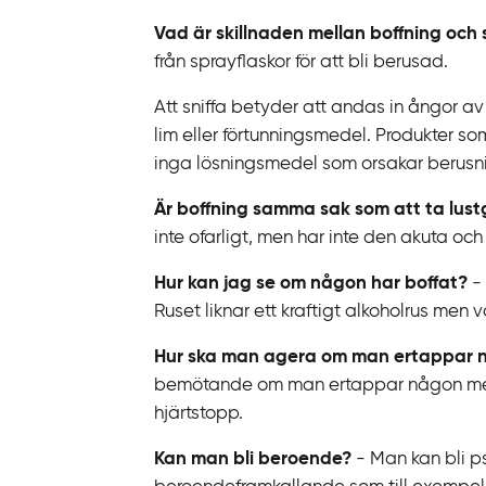
Vad är skillnaden mellan boffning och 
från sprayflaskor för att bli berusad.
Att sniffa betyder att andas in ångor av
lim eller förtunningsmedel. Produkter so
inga lösningsmedel som orsakar berusn
Är boffning samma sak som att ta lust
inte ofarligt, men har inte den akuta och 
Hur kan jag se om någon har boffat?
- 
Ruset liknar ett kraftigt alkoholrus men 
Hur ska man agera om man ertappar 
bemötande om man ertappar någon med att
hjärtstopp.
Kan man bli beroende?
- Man kan bli ps