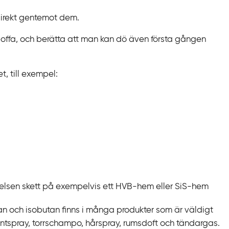
direkt gentemot dem.
offa, och berätta att man kan dö även första gången
t, till exempel:
elsen skett på exempelvis ett HVB-hem eller SiS-hem
n och isobutan finns i många produkter som är väldigt
rantspray, torrschampo, hårspray, rumsdoft och tändargas.