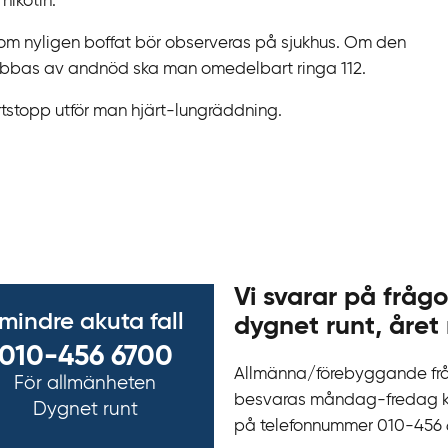
nikotin.
om nyligen boffat bör observeras på sjukhus. Om den
drabbas av andnöd ska man omedelbart ringa 112.
rtstopp utför man hjärt-lungräddning.
Vi svarar på frågo
 mindre akuta fall
dygnet runt, året 
010-456 6700
Allmänna/förebyggande fr
För allmänheten
besvaras måndag-fredag kl 
Dygnet runt
på telefonnummer 010‍-‍456