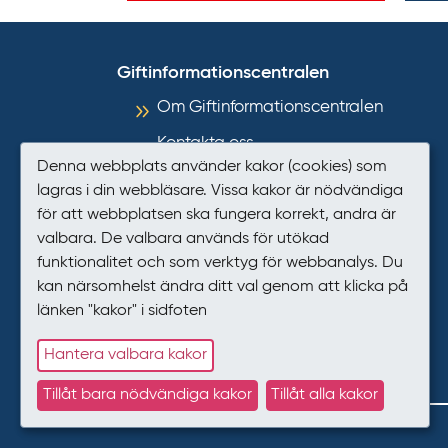
Giftinformationscentralen
Om Giftinformationscentralen
Kontakta oss
Denna webbplats använder kakor (cookies) som
Informationsmaterial
lagras i din webbläsare. Vissa kakor är nödvändiga
för att webbplatsen ska fungera korrekt, andra är
Så hanterar GIC personuppgifter
valbara. De valbara används för utökad
Tillgänglighet
funktionalitet och som verktyg för webbanalys. Du
kan närsomhelst ändra ditt val genom att klicka på
Presstjänst
länken "kakor" i sidfoten
Kakor (cookies)
Hantera valbara kakor
Tillåt bara nödvändiga kakor
Tillåt alla kakor