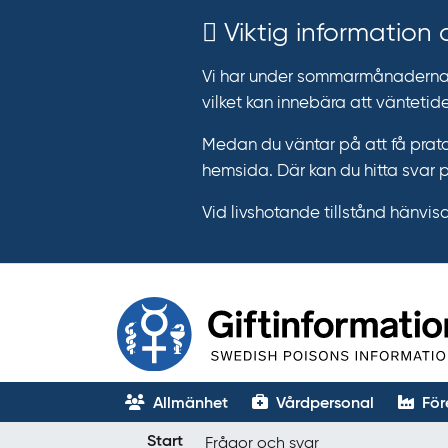
Viktig information
Vi har under sommarmånaderna e
vilket kan innebära att väntetide
Medan du väntar på att få prata
hemsida. Där kan du hitta svar 
Vid livshotande tillstånd hänvisar 
Allmänhet
Vårdpersonal
För
T
Start
Frågor och svar