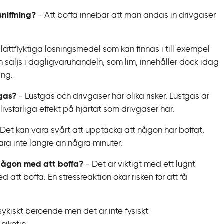
sniffning?
- Att boffa innebär att man andas in drivgaser
 lättflyktiga lösningsmedel som kan finnas i till exempel
m säljs i dagligvaruhandeln, som lim, innehåller dock idag
ing.
gas?
- Lustgas och drivgaser har olika risker. Lustgas är
livsfarliga effekt på hjärtat som drivgaser har.
Det kan vara svårt att upptäcka att någon har boffat.
vara inte längre än några minuter.
någon med att boffa?
- Det är viktigt med ett lugnt
 boffa. En stressreaktion ökar risken för att få
ykiskt beroende men det är inte fysiskt