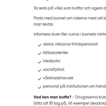
n
Ta reda på vilka som boffar och agera 
k
t
Prata med barnet om riskerna med att b
i
man testar.
l
Informera även fler vuxna i barnets närhe
l
i
skolor, inklusive fritidspersonal
n
fältassistenter
n
e
lokalpolis
h
socialtjänst
å
vårdnadshavare
l
l
personal på institutionen om händ
Vad kan man boffa?
- Drivgaserna buta
lätta att få tag på, till exempel deodo