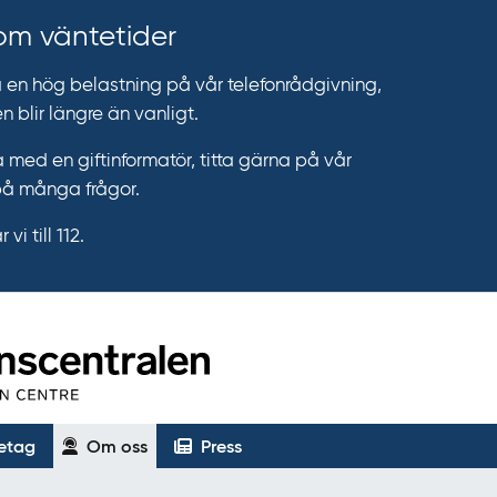
 om väntetider
n hög belastning på vår telefonrådgivning,
n blir längre än vanligt.
 med en giftinformatör, titta gärna på vår
på många frågor.
vi till 112.
etag
Om oss
Press