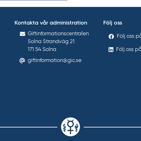
Kontakta vår administration
Följ oss
Gift­informations­centralen
Följ oss 
Solna Strandväg 21
171 54
Solna
Följ oss p
giftinformation@gic.se