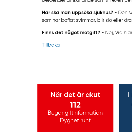
beroendeframkallande som till exempel 
När ska man uppsöka sjukhus?
- Den s
som har boffat svimmar, blir slö eller 
Finns det något motgift?
- Nej, Vid hjä
Tillbaka
Viktig information
När det är akut
I
112
Begär giftinformation
Dygnet runt