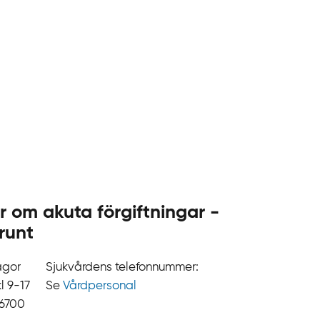
r om akuta förgiftningar -
runt
ågor
Sjukvårdens telefonnummer:
9‍‍-17
Se
Vårdpersonal
 6700