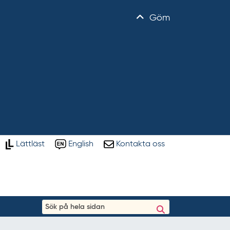
Göm
Lättläst
English
Kontakta oss
S
ö