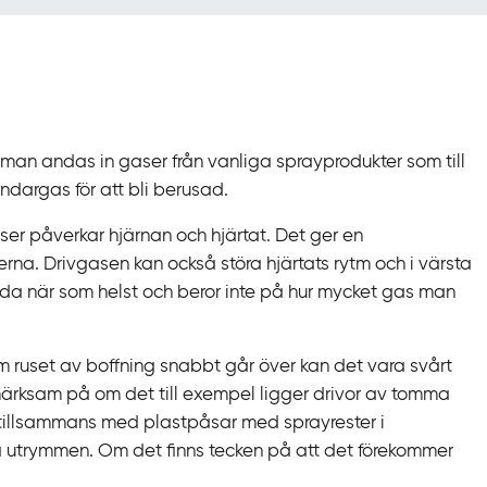
 man andas in gaser från vanliga sprayprodukter som till
ndargas för att bli berusad.
ser påverkar hjärnan och hjärtat. Det ger en
rna. Drivgasen kan också störa hjärtats rytm och i värsta
hända när som helst och beror inte på hur mycket gas man
m ruset av boffning snabbt går över kan det vara svårt
märksam på om det till exempel ligger drivor av tomma
 tillsammans med plastpåsar med sprayrester i
ra utrymmen. Om det finns tecken på att det förekommer