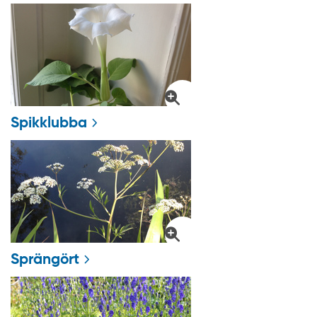
Spikklubba
Sprängört