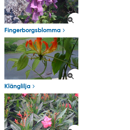
Fingerborgsblomma
Klänglilja