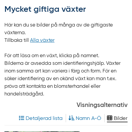
f
Mycket giftiga växter
f
y
Här kan du se bilder på många av de giftigaste
t
växterna.
a
Tillbaka till
Alla växter
f
ö
För att läsa om en växt, klicka på namnet.
r
Bilderna är avsedda som identifieringshjälp. Växter
d
inom samma art kan variera i färg och form. För en
i
säker identifiering av en okänd växt kan man t.ex.
r
pröva att kontakta en blomsterhandel eller
e
handelsträdgård.
k
t
Visningsalternativ
l
Detaljerad lista
Namn A-Ö
Bilder
ä
n