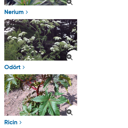
Nerium
Odört
Ricin