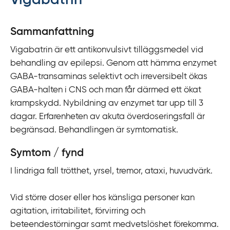
Vigabatrin
y
t
Sammanfattning
a
Vigabatrin är ett antikonvulsivt tilläggsmedel vid
f
behandling av epilepsi. Genom att hämma enzymet
ö
GABA-transaminas selektivt och irreversibelt ökas
r
GABA-halten i CNS och man får därmed ett ökat
d
krampskydd. Nybildning av enzymet tar upp till 3
i
dagar. Erfarenheten av akuta överdoseringsfall är
r
begränsad. Behandlingen är symtomatisk.
e
k
Symtom / fynd
t
I lindriga fall trötthet, yrsel, tremor, ataxi, huvudvärk.
l
ä
Vid större doser eller hos känsliga personer kan
n
agitation, irritabilitet, förvirring och
k
beteendestörningar samt medvetslöshet förekomma.
t