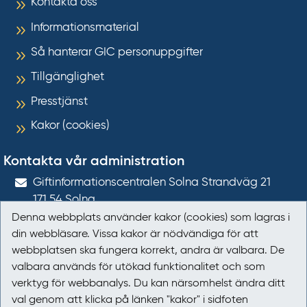
Kontakta oss
Informationsmaterial
Så hanterar GIC personuppgifter
Tillgänglighet
Presstjänst
Kakor (cookies)
Kontakta vår administration
Gift­informations­centralen Solna Strandväg 21
171 54
Solna
Denna webbplats använder kakor (cookies) som lagras i
giftinformation@gic.se
din webbläsare. Vissa kakor är nödvändiga för att
webbplatsen ska fungera korrekt, andra är valbara. De
Följ oss
valbara används för utökad funktionalitet och som
verktyg för webbanalys. Du kan närsomhelst ändra ditt
Följ oss på Facebook
val genom att klicka på länken "kakor" i sidfoten