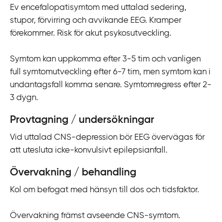
Ev encefalopatisymtom med uttalad sedering,
i
stupor, förvirring och avvikande EEG. Kramper
l
förekommer. Risk för akut psykosutveckling.
l
i
Symtom kan uppkomma efter 3-5 tim och vanligen
n
full symtomutveckling efter 6-7 tim, men symtom kan i
n
undantagsfall komma senare. Symtomregress efter 2-
e
3 dygn.
h
å
Provtagning / undersökningar
l
l
Vid uttalad CNS-depression bör EEG övervägas för
att utesluta icke-konvulsivt epilepsianfall.
Övervakning / behandling
Kol om befogat med hänsyn till dos och tidsfaktor.
Övervakning främst avseende CNS-symtom.