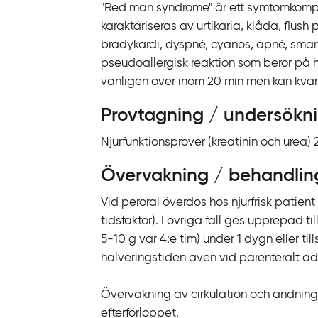
k
"Red man syndrome" är ett symtomkomple
t
karaktäriseras av urtikaria, klåda, flush 
i
bradykardi, dyspné, cyanos, apné, smär
l
pseudoallergisk reaktion som beror på h
l
vanligen över inom 20 min men kan kvars
i
Provtagning / undersökn
n
n
Njurfunktionsprover (kreatinin och urea
e
h
Övervakning / behandlin
å
Vid peroral överdos hos njurfrisk patien
l
tidsfaktor). I övriga fall ges upprepad til
l
5-10 g var 4:e tim) under 1 dygn eller ti
halveringstiden även vid parenteralt ad
Övervakning av cirkulation och andning in
efterförloppet.