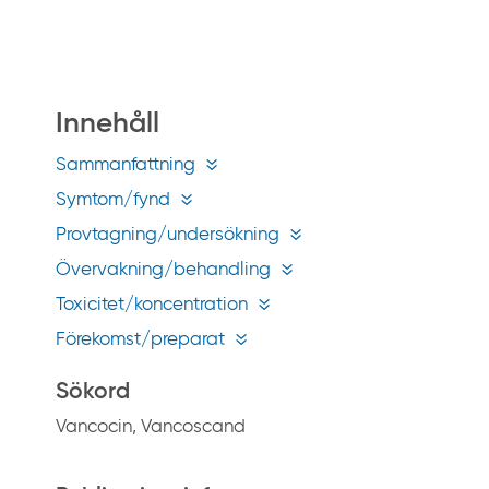
å
g
i
f
Innehåll
t
i
Sammanfattning
n
Symtom/fynd
f
Provtagning/undersökning
o
Övervakning/behandling
.
s
Toxicitet/koncentration
e
Förekomst/preparat
Sökord
Vancocin, Vancoscand