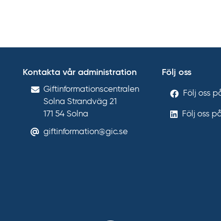
Kontakta vår administration
Följ oss
Gift­informations­centralen
Följ oss 
Solna Strandväg 21
171 54
Solna
Följ oss p
giftinformation@gic.se