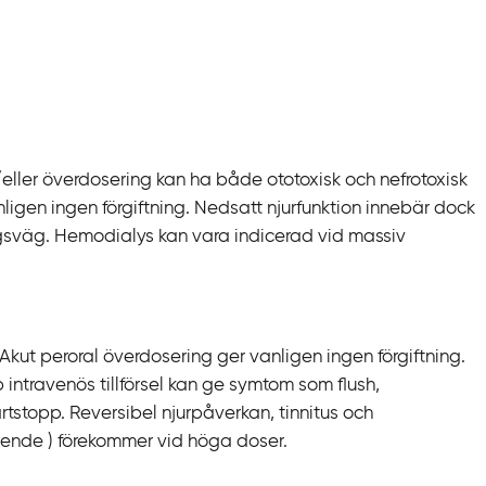
ller överdosering kan ha både ototoxisk och nefrotoxisk
nligen ingen förgiftning. Nedsatt njurfunktion innebär dock
gsväg. Hemodialys kan vara indicerad vid massiv
kut peroral överdosering ger vanligen ingen förgiftning.
intravenös tillförsel kan ge symtom som flush,
järtstopp. Reversibel njurpåverkan, tinnitus och
ående ) förekommer vid höga doser.