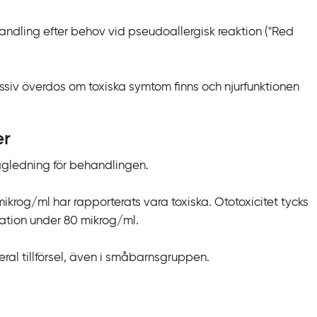
ndling efter behov vid pseudoallergisk reaktion ("Red
siv överdos om toxiska symtom finns och njurfunktionen
er
gledning för behandlingen.
krog/ml har rapporterats vara toxiska. Ototoxicitet tycks
ation under 80 mikrog/ml.
teral tillförsel, även i småbarnsgruppen.