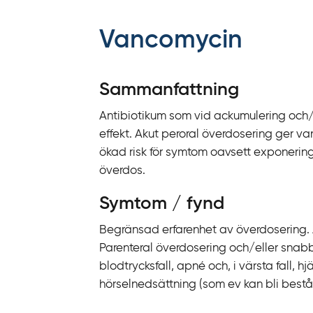
f
f
Vancomycin
y
t
a
Sammanfattning
f
Antibiotikum som vid ackumulering och/e
ö
effekt. Akut peroral överdosering ger va
r
ökad risk för symtom oavsett exponerin
d
överdos.
i
r
Symtom / fynd
e
k
Begränsad erfarenhet av överdosering. A
t
Parenteral överdosering och/eller snabb 
l
blodtrycksfall, apné och, i värsta fall, h
ä
hörselnedsättning (som ev kan bli best
n