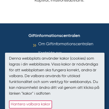
Kapslar, infusionssubstans.
Giftinformationscentralen
Om Giftinformationscentralen
Kontakta oss
Denna webbplats använder kakor (cookies) som
Informationsmaterial
lagras i din webbläsare. Vissa kakor är nödvändiga
för att webbplatsen ska fungera korrekt, andra är
Så hanterar GIC personuppgifter
valbara. De valbara används för utökad
Tillgänglighet
funktionalitet och som verktyg för webbanalys. Du
kan närsomhelst ändra ditt val genom att klicka på
Presstjänst
länken "kakor" i sidfoten
Kakor (cookies)
Hantera valbara kakor