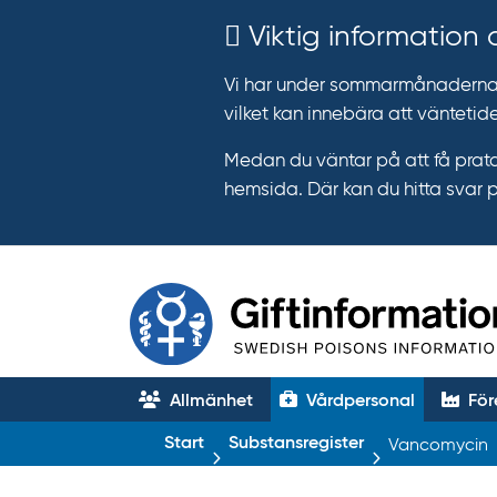
Viktig information
Vi har under sommarmånaderna e
vilket kan innebära att väntetide
Medan du väntar på att få prata
hemsida. Där kan du hitta svar 
Allmänhet
Vårdpersonal
För
T
Start
Substansregister
Vancomycin
r
ä