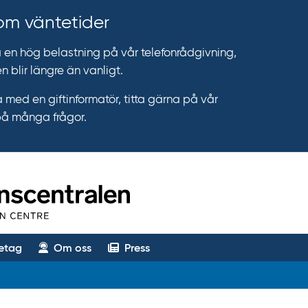
 om väntetider
n hög belastning på vår telefonrådgivning,
n blir längre än vanligt.
 med en giftinformatör, titta gärna på vår
på många frågor.
etag
Om oss
Press