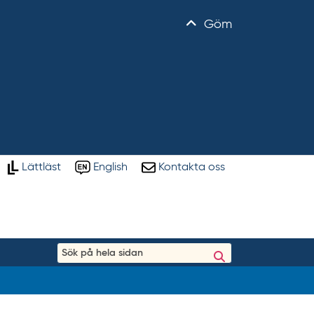
Göm
Lättläst
English
Kontakta oss
S
ö
k
p