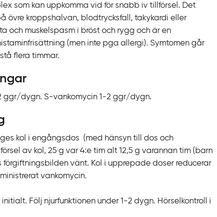
x som kan uppkomma vid för snabb iv tillförsel. Det
på övre kroppshalvan, blodtrycksfall, takykardi eller
ta och muskelspasm i bröst och rygg och är en
istaminfrisättning (men inte pga allergi). Symtomen går
tå flera timmar.
ingar
) 2 ggr/dygn. S-vankomycin 1-2 ggr/dygn.
g
t ges kol i engångsdos (med hänsyn till dos och
lförsel av kol, 25 g var 4:e tim alt 12,5 g varannan tim (barn
lls förgiftningsbilden vänt. Kol i upprepade doser reducerar
ministrerat vankomycin.
itialt. Följ njurfunktionen under 1-2 dygn. Hörselkontroll i