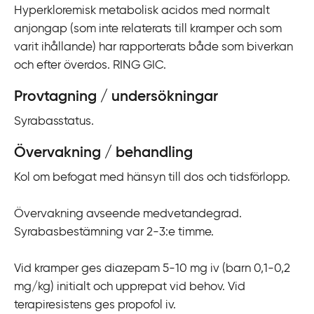
Hyperkloremisk metabolisk acidos med normalt
i
anjongap (som inte relaterats till kramper och som
l
varit ihållande) har rapporterats både som biverkan
l
och efter överdos. RING GIC.
i
n
Provtagning / undersökningar
n
e
Syrabasstatus.
h
Övervakning / behandling
å
l
Kol om befogat med hänsyn till dos och tidsförlopp.
l
Övervakning avseende medvetandegrad.
Syrabasbestämning var 2-3:e timme.
Vid kramper ges diazepam 5-10 mg iv (barn 0,1-0,2
mg/kg) initialt och upprepat vid behov. Vid
terapiresistens ges propofol iv.