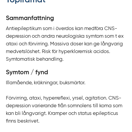
Topiramat
y
t
Sammanfattning
a
Antiepileptikum som i överdos kan medföra CNS-
f
depression och andra neurologiska symtom som t ex
ö
ataxi och förvirring. Massiva doser kan ge långvarig
r
medvetslöshet. Risk för hyperkloremisk acidos.
d
Symtomatisk behandling.
i
r
Symtom / fynd
e
Illamående, kräkningar, buksmärtor.
k
t
Förvirring, ataxi, hyperreflexi, yrsel, agitation. CNS-
l
depression varierande från somnolens till koma som
ä
kan bli långvarigt. Kramper och status epilepticus
n
finns beskrivet.
k
t