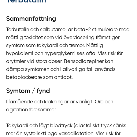
Terbutalin
y
t
Sammanfattning
a
Terbutalin och salbutamol är beta-2 stimulerare med
f
måttlig toxicitet som vid överdosering främst ger
ö
symtom som takykardi och tremor. Måttlig
r
hypokalemi och hyperglykemi ses ofta. Viss risk för
d
arytmier vid stora doser. Bensodiazepiner kan
i
dämpa symtomen och i allvarliga fall används
r
betablockerare som antidot.
e
k
Symtom / fynd
t
Illamående och kräkningar är vanligt. Oro och
l
agitation förekommer.
ä
n
Takykardi och lågt blodtryck (diastoliskt tryck sänks
k
mer än systoliskt) pga vasodilatation. Viss risk för
t