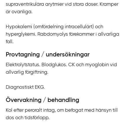
supraventrikulära arytmier vid stora doser. Kramper
i
är ovanliga.
l
l
Hypokalemi (omfördelning intracellulärt) och
i
hyperglykemi. Rabdomyolys förekommer i allvarliga
n
fall.
n
e
Provtagning / undersökningar
h
å
Elektrolytstatus. Blodglukos. CK och myoglobin vid
l
allvarlig förgiftning.
l
Diagnostiskt EKG.
Övervakning / behandling
Kol efter peroralt intag, om befogat med hänsyn till
dos och tidsförlopp.