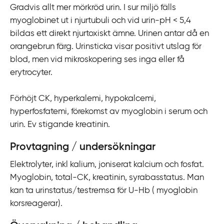
Gradvis allt mer mörkröd urin. I sur miljö fälls
i
myoglobinet ut i njurtubuli och vid urin-pH < 5,4
l
bildas ett direkt njurtoxiskt ämne. Urinen antar då en
l
orangebrun färg. Urinsticka visar positivt utslag för
i
blod, men vid mikroskopering ses inga eller få
n
erytrocyter.
n
e
Förhöjt CK, hyperkalemi, hypokalcemi,
h
hyperfosfatemi, förekomst av myoglobin i serum och
å
urin. Ev stigande kreatinin.
l
l
Provtagning / undersökningar
Elektrolyter, inkl kalium, joniserat kalcium och fosfat.
Myoglobin, total-CK, kreatinin, syrabasstatus. Man
kan ta urinstatus/testremsa för U-Hb ( myoglobin
korsreagerar).