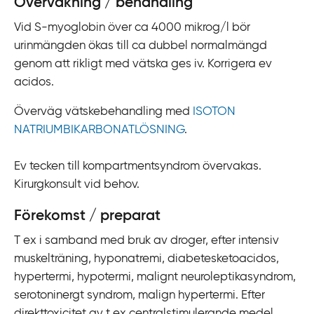
Övervakning / behandling
Vid S-myoglobin över ca 4000 mikrog/l bör
urinmängden ökas till ca dubbel normalmängd
genom att rikligt med vätska ges iv. Korrigera ev
acidos.
Överväg vätskebehandling med
ISOTON
NATRIUMBIKARBONATLÖSNING
.
Ev tecken till kompartmentsyndrom övervakas.
Kirurgkonsult vid behov.
Förekomst / preparat
T ex i samband med bruk av droger, efter intensiv
muskelträning, hyponatremi, diabetesketoacidos,
hypertermi, hypotermi, malignt neuroleptikasyndrom,
serotoninergt syndrom, malign hypertermi. Efter
direkttoxicitet av t ex centralstimulerande medel,