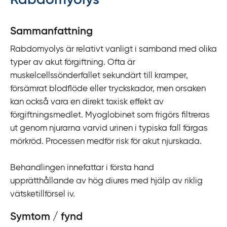
Rabdomyolys
y
t
Sammanfattning
a
Rabdomyolys är relativt vanligt i samband med olika
f
typer av akut förgiftning. Ofta är
ö
muskelcellssönderfallet sekundärt till kramper,
r
försämrat blodflöde eller tryckskador, men orsaken
d
kan också vara en direkt toxisk effekt av
i
förgiftningsmedlet. Myoglobinet som frigörs filtreras
r
ut genom njurarna varvid urinen i typiska fall färgas
e
mörkröd. Processen medför risk för akut njurskada.
k
t
Behandlingen innefattar i första hand
l
upprätthållande av hög diures med hjälp av riklig
ä
vätsketillförsel iv.
n
k
Symtom / fynd
t