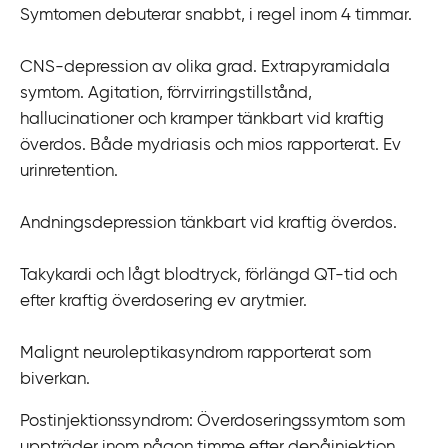
Symtomen debuterar snabbt, i regel inom 4 timmar.
i
l
CNS-depression av olika grad. Extrapyramidala
l
symtom. Agitation, förrvirringstillstånd,
i
hallucinationer och kramper tänkbart vid kraftig
n
överdos. Både mydriasis och mios rapporterat. Ev
n
urinretention.
e
h
Andningsdepression tänkbart vid kraftig överdos.
å
l
Takykardi och lågt blodtryck, förlängd QT-tid och
l
efter kraftig överdosering ev arytmier.
Malignt neuroleptikasyndrom rapporterat som
biverkan.
Postinjektionssyndrom
: Överdoseringssymtom som
uppträder inom någon timme efter depåinjektion