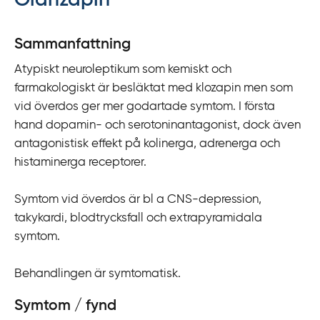
Olanzapin
y
t
Sammanfattning
a
Atypiskt neuroleptikum som kemiskt och
f
farmakologiskt är besläktat med klozapin men som
ö
vid överdos ger mer godartade symtom. I första
r
hand dopamin- och serotoninantagonist, dock även
d
antagonistisk effekt på kolinerga, adrenerga och
i
histaminerga receptorer.
r
e
Symtom vid överdos är bl a CNS-depression,
k
takykardi, blodtrycksfall och extrapyramidala
t
symtom.
l
ä
Behandlingen är symtomatisk.
n
k
Symtom / fynd
t