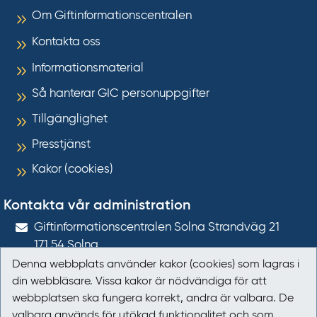
Om Giftinformationscentralen
Kontakta oss
Informationsmaterial
Så hanterar GIC personuppgifter
Tillgänglighet
Presstjänst
Kakor (cookies)
Kontakta vår administration
Gift­informations­centralen Solna Strandväg 21
171 54
Solna
Denna webbplats använder kakor (cookies) som lagras i
giftinformation@gic.se
din webbläsare. Vissa kakor är nödvändiga för att
webbplatsen ska fungera korrekt, andra är valbara. De
Följ oss
valbara används för utökad funktionalitet och som