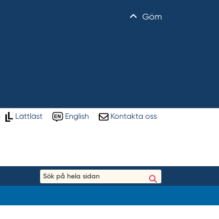
Göm
Lättläst
English
Kontakta oss
S
ö
k
p