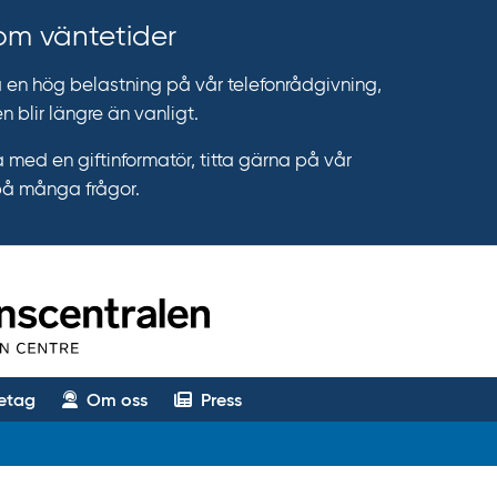
 om väntetider
n hög belastning på vår telefonrådgivning,
n blir längre än vanligt.
 med en giftinformatör, titta gärna på vår
på många frågor.
etag
Om oss
Press