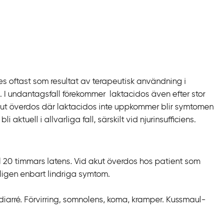
es oftast som resultat av terapeutisk användning i
I undantagsfall förekommer laktacidos även efter stor
kut överdos där laktacidos inte uppkommer blir symtomen
 aktuell i allvarliga fall, särskilt vid njurinsufficiens.
20 timmars latens. Vid akut överdos hos patient som
ligen enbart lindriga symtom.
diarré. Förvirring, somnolens, koma, kramper. Kussmaul-