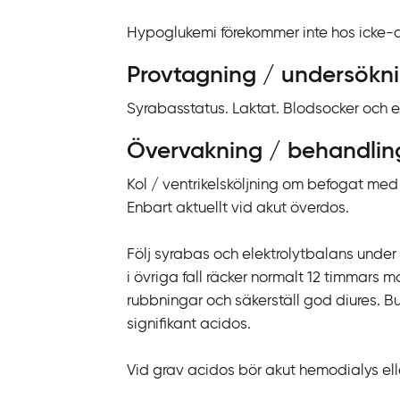
k
t
Hypoglukemi förekommer inte hos icke-d
i
Provtagning / undersökn
l
l
Syrabasstatus. Laktat. Blodsocker och ele
i
n
Övervakning / behandlin
n
Kol / ventrikelsköljning om befogat med 
e
Enbart aktuellt vid akut överdos.
h
å
Följ syrabas och elektrolytbalans unde
l
i övriga fall räcker normalt 12 timmars m
l
rubbningar och säkerställ god diures. B
signifikant acidos.
Vid grav acidos bör akut hemodialys e