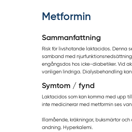
f
f
Metformin
y
t
a
Sammanfattning
f
Risk för livshotande laktacidos. Denna s
ö
samband med njurfunktionsnedsättning. 
r
engångsdos hos icke-diabetiker. Vid a
d
vanligen lindriga. Dialysbehandling kan bli
i
r
Symtom / fynd
e
k
Laktacidos som kan komma med upp till 
t
inte medicinerar med metformin ses van
l
ä
Illamående, kräkningar, buksmärtor och 
n
andning. Hyperkalemi.