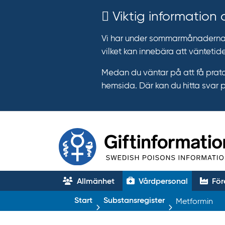
Viktig information
Vi har under sommarmånaderna e
vilket kan innebära att väntetide
Medan du väntar på att få prata
hemsida. Där kan du hitta svar 
Allmänhet
Vårdpersonal
För
T
Start
Substansregister
Metformin
r
ä