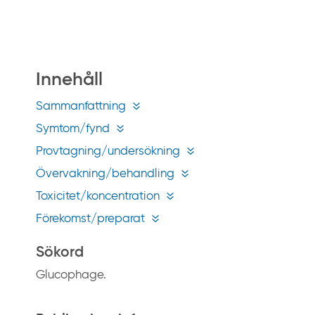
å
g
i
f
Innehåll
t
i
Sammanfattning
n
Symtom/fynd
f
Provtagning/undersökning
o
Övervakning/behandling
.
s
Toxicitet/koncentration
e
Förekomst/preparat
Sökord
Glucophage.