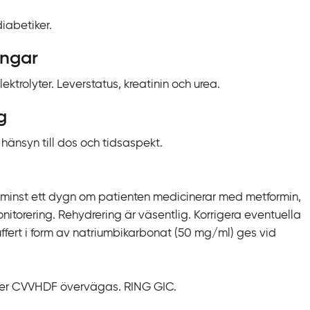
iabetiker.
ingar
ktrolyter. Leverstatus, kreatinin och urea.
g
hänsyn till dos och tidsaspekt.
r minst ett dygn om patienten medicinerar med metformin,
onitorering. Rehydrering är väsentlig. Korrigera eventuella
uffert i form av natriumbikarbonat (50 mg/ml) ges vid
ller CVVHDF övervägas. RING GIC.