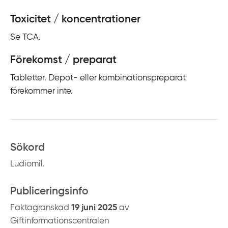
i
Toxicitet / koncentrationer
l
l
Se TCA.
i
Förekomst / preparat
n
n
Tabletter. Depot- eller kombinationspreparat
e
förekommer inte.
h
å
l
l
Sökord
Ludiomil.
Publiceringsinfo
Faktagranskad
19 juni 2025
av
Giftinformationscentralen