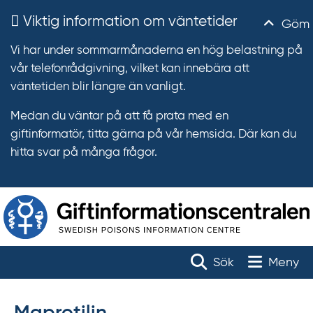
Viktig information om väntetider
Göm
Vi har under sommarmånaderna en hög belastning på
vår telefonrådgivning, vilket kan innebära att
väntetiden blir längre än vanligt.
Medan du väntar på att få prata med en
giftinformatör, titta gärna på vår hemsida. Där kan du
hitta svar på många frågor.
T
r
Toggle na
Sök
Meny
ä
f
f