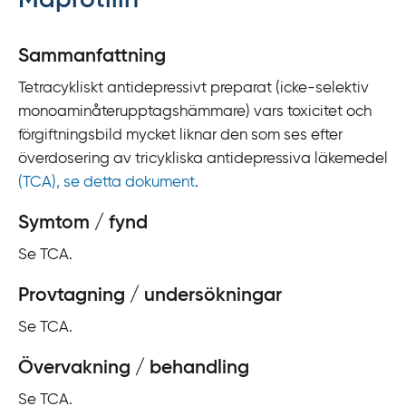
Maprotilin
y
t
Sammanfattning
a
Tetracykliskt antidepressivt preparat (icke-selektiv
f
monoaminåterupptagshämmare) vars toxicitet och
ö
förgiftningsbild mycket liknar den som ses efter
r
överdosering av tricykliska antidepressiva läkemedel
d
(TCA), se detta dokument
.
i
r
Symtom / fynd
e
Se TCA.
k
t
Provtagning / undersökningar
l
ä
Se TCA.
n
Övervakning / behandling
k
t
Se TCA.