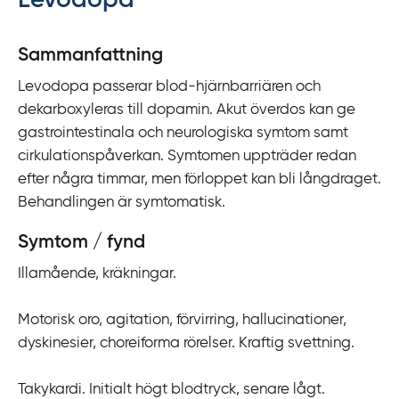
Levodopa
y
t
Sammanfattning
a
Levodopa passerar blod-hjärnbarriären och
f
dekarboxyleras till dopamin. Akut överdos kan ge
ö
gastrointestinala och neurologiska symtom samt
r
cirkulationspåverkan. Symtomen uppträder redan
d
efter några timmar, men förloppet kan bli långdraget.
i
Behandlingen är symtomatisk.
r
e
Symtom / fynd
k
Illamående, kräkningar.
t
l
Motorisk oro, agitation, förvirring, hallucinationer,
ä
dyskinesier, choreiforma rörelser. Kraftig svettning.
n
k
Takykardi. Initialt högt blodtryck, senare lågt.
t