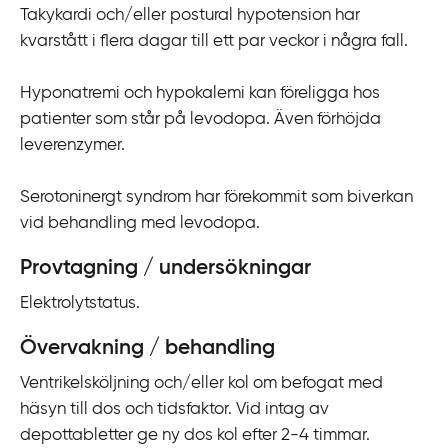
Takykardi och/eller postural hypotension har
i
kvarstått i flera dagar till ett par veckor i några fall.
l
l
Hyponatremi och hypokalemi kan föreligga hos
i
patienter som står på levodopa. Även förhöjda
n
leverenzymer.
n
e
Serotoninergt syndrom har förekommit som biverkan
h
vid behandling med levodopa.
å
l
Provtagning / undersökningar
l
Elektrolytstatus.
Övervakning / behandling
Ventrikelsköljning och/eller kol om befogat med
häsyn till dos och tidsfaktor. Vid intag av
depottabletter ge ny dos kol efter 2-4 timmar.