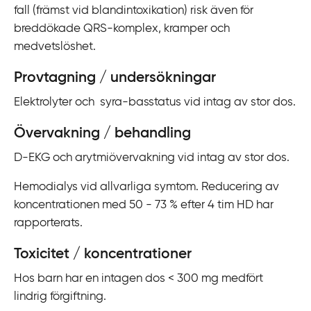
fall (främst vid blandintoxikation) risk även för
i
breddökade QRS-komplex, kramper och
l
medvetslöshet.
l
i
Provtagning / undersökningar
n
n
Elektrolyter och syra-basstatus vid intag av stor dos.
e
Övervakning / behandling
h
å
D-EKG och arytmiövervakning vid intag av stor dos.
l
Hemodialys vid allvarliga symtom. Reducering av
l
koncentrationen med 50 - 73 % efter 4 tim HD har
rapporterats.
Toxicitet / koncentrationer
Hos barn har en intagen dos < 300 mg medfört
lindrig förgiftning.