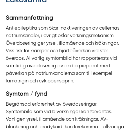
Lakosamid
y
t
Sammanfattning
a
Antiepileptika som ökar inaktiveringen av cellernas
f
natriumkanaler, i övrigt oklar verkningsmekanism.
ö
Överdosering ger yrsel, illamående och kräkningar.
r
Viss risk för kramper och hjärtpåverkan vid stor
d
överdos. Allvarlig symtombild har rapporterats vid
i
samtidig överdosering av andra preparat med
r
påverkan på natriumkanalerna som till exempel
e
lamotrigin och cyklobensaprin.
k
t
Symtom / fynd
l
Begränsad erfarenhet av överdoseringar.
ä
Symtombild som vid biverkningar kan förväntas.
n
Vanligen yrsel, illamående och kräkningar. AV-
k
blockering och bradykardi kan förekomma. I allvarliga
t