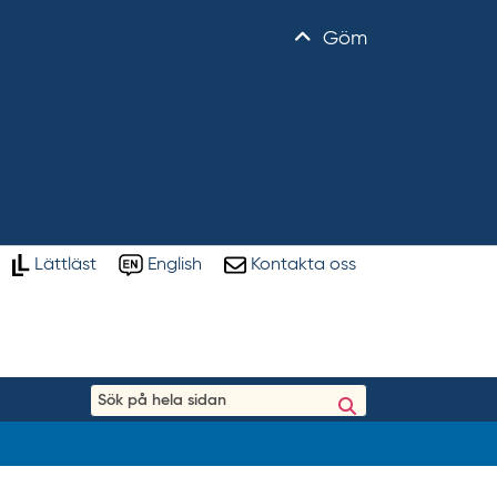
Göm
Lättläst
English
Kontakta oss
S
ö
k
p