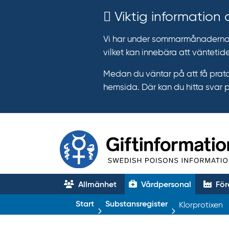
Viktig information
Vi har under sommarmånaderna e
vilket kan innebära att väntetide
Medan du väntar på att få prata
hemsida. Där kan du hitta svar 
Allmänhet
Vårdpersonal
För
T
Start
Substansregister
Klorprotixen
r
ä