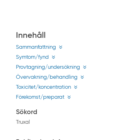
å
g
i
f
Innehåll
t
i
Sammanfattning
n
Symtom/fynd
f
Provtagning/undersökning
o
Övervakning/behandling
.
s
Toxicitet/koncentration
e
Förekomst/preparat
Sökord
Truxal