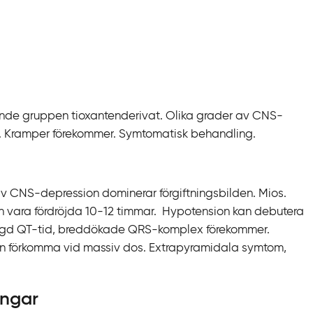
rande gruppen tioxantenderivat.
Olika grader av CNS-
n. Kramper förekommer. Symtomatisk behandling.
v CNS-depression dominerar förgiftningsbilden. Mios.
vara fördröjda 10-12 timmar.
Hypotension kan debutera
gd QT-tid,
breddökade QRS-komplex förekommer.
kan förkomma vid massiv dos.
Extrapyramidala symtom,
.
ingar