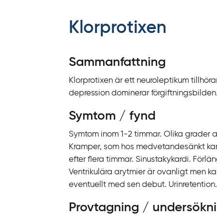
f
f
Klorprotixen
y
t
a
Sammanfattning
f
Klorprotixen är ett neuroleptikum tillhö
ö
depression dominerar förgiftningsbilde
r
d
Symtom / fynd
i
r
Symtom inom 1-2 timmar. Olika grader a
e
Kramper, som hos medvetandesänkt kan 
k
efter flera timmar.
Sinustakykardi.
Förlän
t
Ventrikulära arytmier är ovanligt men 
l
eventuellt med sen debut. Urinretention
ä
Provtagning / undersökn
n