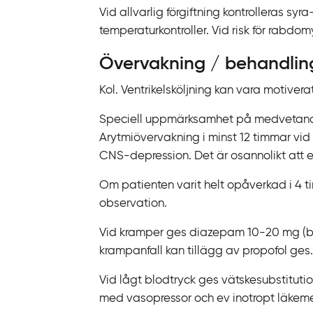
k
Vid allvarlig förgiftning kontrolleras s
t
temperaturkontroller. Vid risk för rabdo
i
l
Övervakning / behandlin
l
Kol. Ventrikelsköljning kan vara motivera
i
n
Speciell uppmärksamhet på medvetandeg
n
Arytmiövervakning i minst 12 timmar vid
e
CNS-depression.
Det är osannolikt att 
h
Om patienten varit helt opåverkad i 4 ti
å
observation.
l
l
Vid kramper ges diazepam 10-20 mg (bar
krampanfall kan tillägg av propofol ges
.
Vid lågt blodtryck ges v
ätskesubstitutio
med vasopressor
och ev inotropt läkem