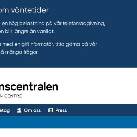
 om väntetider
n hög belastning på vår telefonrådgivning,
n blir längre än vanligt.
 med en giftinformatör, titta gärna på vår
på många frågor.
etag
Om oss
Press