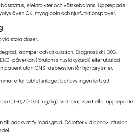
yra-basstatus, elektrolyter och vätskebalans. Upprepade
myolys även CK, myoglobin och njurfunktionsprover.
g
t vid stora doser.
rad, kramper och cirkulation. Diagnostiskt EKG.
 EKG-påverkan (förutom sinustakykardi) eller uttalad
en patient utan CNS-
depression får hjärtarytmier.
mmar efter tablettintaget behövs ingen fortsatt
n 0,1-0,2 (-0,5) mg/kg). Vid terapisvikt eller upprepade
n till adekvat fyllnadsgrad. Därefter vid behov infusion
edel
.