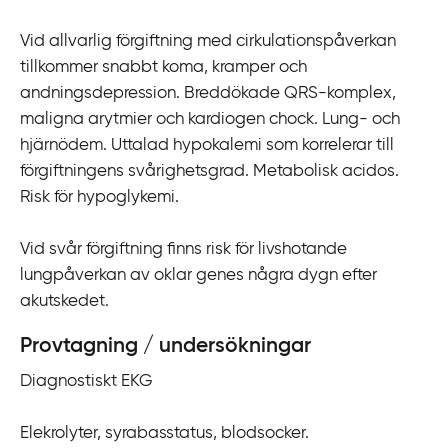
i
Vid allvarlig förgiftning med cirkulationspåverkan
l
tillkommer snabbt koma, kramper och
l
andningsdepression. Breddökade QRS-komplex,
i
maligna arytmier och kardiogen chock. Lung- och
n
hjärnödem. Uttalad hypokalemi som korrelerar till
n
förgiftningens svårighetsgrad. Metabolisk acidos.
e
Risk för hypoglykemi.
h
å
Vid svår förgiftning finns risk för livshotande
l
lungpåverkan av oklar genes några dygn efter
l
akutskedet.
Provtagning / undersökningar
Diagnostiskt EKG
Elekrolyter, syrabasstatus, blodsocker.