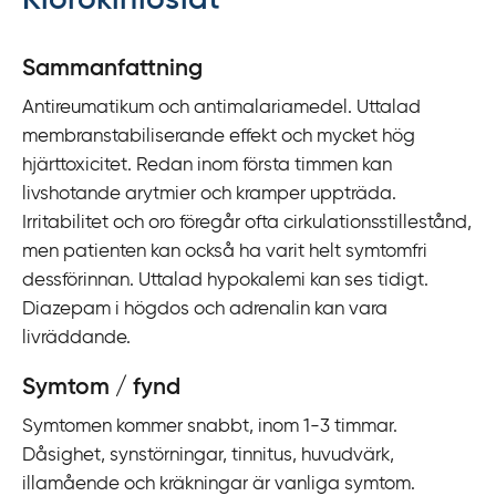
Klorokinfosfat
y
t
Sammanfattning
a
Antireumatikum och antimalariamedel. Uttalad
f
membranstabiliserande effekt och mycket hög
ö
hjärttoxicitet. Redan inom första timmen kan
r
livshotande arytmier och kramper uppträda.
d
Irritabilitet och oro föregår ofta cirkulationsstillestånd,
i
men patienten kan också ha varit helt symtomfri
r
dessförinnan. Uttalad hypokalemi kan ses tidigt.
e
Diazepam i högdos och adrenalin kan vara
k
livräddande.
t
l
Symtom / fynd
ä
Symtomen kommer snabbt, inom 1-3 timmar.
n
Dåsighet, synstörningar, tinnitus, huvudvärk,
k
illamående och kräkningar är vanliga symtom.
t