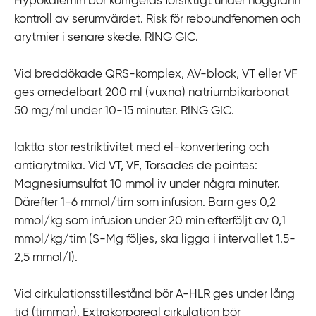
Hypokalemin bör korrigeras försiktigt under noggrann
kontroll av serumvärdet. Risk för reboundfenomen och
arytmier i senare skede. RING GIC.
Vid breddökade QRS-komplex, AV-block, VT eller VF
ges omedelbart 200 ml (vuxna) natriumbikarbonat
50 mg/ml under 10-15 minuter. RING GIC.
Iaktta stor restriktivitet med el-konvertering och
antiarytmika. Vid VT, VF, Torsades de pointes:
Magnesiumsulfat 10 mmol iv under några minuter.
Därefter 1-6 mmol/tim som infusion. Barn ges 0,2
mmol/kg som infusion under 20 min efterföljt av 0,1
mmol/kg/tim (S-Mg följes, ska ligga i intervallet 1.5-
2,5 mmol/l).
Vid cirkulationsstillestånd bör A-HLR ges under lång
tid (timmar). Extrakorporeal cirkulation bör