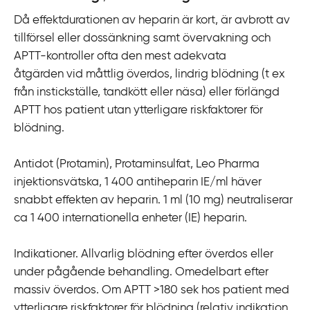
Då effektdurationen av heparin är kort, är avbrott av
tillförsel eller dossänkning samt övervakning och
APTT-kontroller ofta den mest adekvata
åtgärden vid måttlig överdos, lindrig blödning (t ex
från instickställe, tandkött eller näsa) eller förlängd
APTT hos patient utan ytterligare riskfaktorer för
blödning.
Antidot (Protamin), Protaminsulfat, Leo Pharma
injektionsvätska, 1 400 antiheparin IE/ml häver
snabbt effekten av heparin. 1 ml (10 mg) neutraliserar
ca 1 400 internationella enheter (IE) heparin.
Indikationer. Allvarlig blödning efter överdos eller
under pågående behandling. Omedelbart efter
massiv överdos. Om APTT >180 sek hos patient med
ytterligare riskfaktorer för blödning (relativ indikation,