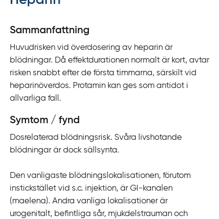
Heparin
y
t
Sammanfattning
a
Huvudrisken vid överdosering av heparin är
f
blödningar. Då effektdurationen normalt är kort, avtar
ö
risken snabbt efter de första timmarna, särskilt vid
r
heparinöverdos. Protamin kan ges som antidot i
d
allvarliga fall.
i
r
Symtom / fynd
e
Dosrelaterad blödningsrisk. Svåra livshotande
k
blödningar är dock sällsynta.
t
l
Den vanligaste blödningslokalisationen, förutom
ä
instickstället vid s.c. injektion, är GI-kanalen
n
(maelena). Andra vanliga lokalisationer är
k
urogenitalt, befintliga sår, mjukdelstrauman och
t