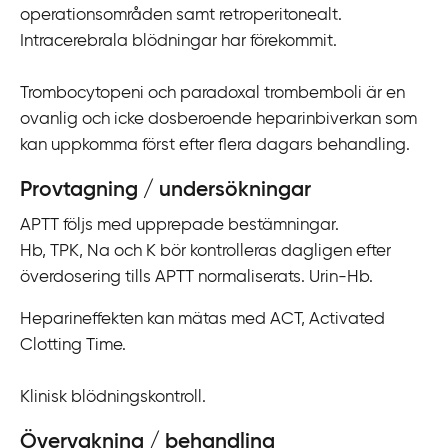
operationsområden samt retroperitonealt.
i
Intracerebrala blödningar har förekommit.
l
l
Trombocytopeni och paradoxal trombemboli är en
i
ovanlig och icke dosberoende heparinbiverkan som
n
kan uppkomma först efter flera dagars behandling.
n
e
Provtagning / undersökningar
h
å
APTT följs med upprepade bestämningar.
l
Hb, TPK, Na och K bör kontrolleras dagligen efter
l
överdosering tills APTT normaliserats. Urin-Hb.
Heparineffekten kan mätas med ACT, Activated
Clotting Time.
Klinisk blödningskontroll.
Övervakning / behandling