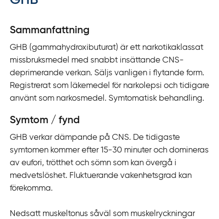
GHB
y
t
Sammanfattning
a
GHB (gammahydroxibuturat) är ett narkotikaklassat
f
missbruksmedel med snabbt insättande CNS-
ö
deprimerande verkan. Säljs vanligen i flytande form.
r
Registrerat som läkemedel för narkolepsi och tidigare
d
använt som narkosmedel. Symtomatisk behandling.
i
r
Symtom / fynd
e
GHB verkar dämpande på CNS. De tidigaste
k
symtomen kommer efter 15-30 minuter och domineras
t
av eufori, trötthet och sömn som kan övergå i
l
medvetslöshet. Fluktuerande vakenhetsgrad kan
ä
förekomma.
n
k
Nedsatt muskeltonus såväl som muskelryckningar
t