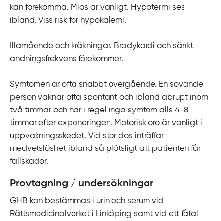
kan förekomma. Mios är vanligt. Hypotermi ses
i
ibland. Viss risk för hypokalemi.
l
l
Illamående och kräkningar. Bradykardi och sänkt
i
andningsfrekvens förekommer.
n
n
Symtomen är ofta snabbt övergående. En sovande
e
person vaknar ofta spontant och ibland abrupt inom
h
två timmar och har i regel inga symtom alls 4-8
å
timmar efter exponeringen. Motorisk oro är vanligt i
l
uppvakningsskedet. Vid stor dos inträffar
l
medvetslöshet ibland så plötsligt att patienten får
fallskador.
Provtagning / undersökningar
GHB kan bestämmas i urin och serum vid
Rättsmedicinalverket i Linköping samt vid ett fåtal