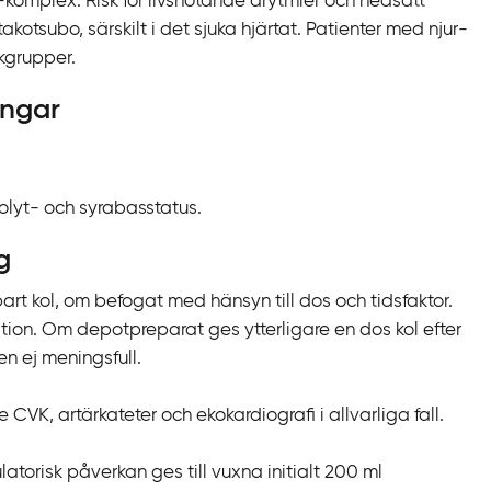
omplex. Risk för livshotande arytmier och nedsatt
akotsubo, särskilt i det sjuka hjärtat. Patienter med njur-
skgrupper.
ingar
rolyt- och syrabasstatus.
g
nbart kol, om befogat med hänsyn till dos och tidsfaktor.
bation. Om depotpreparat ges ytterligare en dos kol efter
en ej meningsfull.
 CVK, artärkateter och ekokardiografi i allvarliga fall.
orisk påverkan ges till vuxna initialt 200 ml