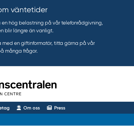
 om väntetider
n hög belastning på vår telefonrådgivning,
n blir längre än vanligt.
 med en giftinformatör, titta gärna på vår
på många frågor.
etag
Om oss
Press