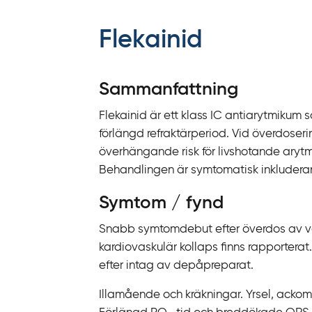
f
f
Flekainid
y
t
a
Sammanfattning
f
Flekainid är ett klass IC antiarytmikum
ö
förlängd refraktärperiod. Vid överdose
r
överhängande risk för livshotande arytmie
d
Behandlingen är symtomatisk inkluderan
i
r
Symtom / fynd
e
k
Snabb symtomdebut efter överdos av van
t
kardiovaskulär kollaps finns rapportera
l
efter intag av depåpreparat.
ä
Illamående och kräkningar. Yrsel, ackom
n