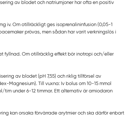
sering av blodet och natriumjoner har ofta en positiv
g iv. Om otillräckligt ges isoprenalininfusion (0,05-1
 pacemaker prövas, men sådan har varit verkningslös i
t fyllnad. Om otillräcklig effekt bör inotropi och/eller
sering av blodet (pH 7,55) och riklig tillförsel av
ex-Magnesium). Till vuxna: Iv bolus om 10-15 mmol
ol/tim under 6-12 timmar. Ett alternativ är amiodaron
ring kan orsaka förvärrade arytmier och ska därför enbart