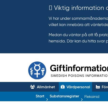
Viktig information
Vi har under sommarmånaderna e
vilket kan innebära att väntetide
Medan du väntar på att få prata
hemsida. Där kan du hitta svar 
Allmänhet
Vårdpersonal
För
T
Start
Substansregister
Flekainid
r
ä