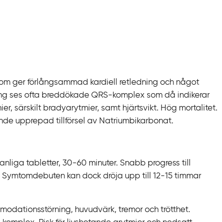
 som ger förlångsammad kardiell retledning och något
ring ses ofta breddökade QRS-komplex som då indikerar
r, särskilt bradyarytmier, samt hjärtsvikt. Hög mortalitet.
de upprepad tillförsel av Natriumbikarbonat.
liga tabletter, 30-60 minuter. Snabb progress till
t. Symtomdebuten kan dock dröja upp till 12-15 timmar
modationsstörning, huvudvärk, tremor och trötthet.