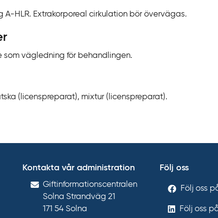
 A-HLR. Extrakorporeal cirkulation bör övervägas.
er
 som vägledning för behandlingen.
tska (licenspreparat), mixtur (licenspreparat).
Kontakta vår administration
Följ oss
Gift­informations­centralen
Följ oss 
Solna Strandväg 21
171 54
Solna
Följ oss p