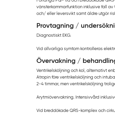
Förlängd PQ- tid och breddökade QRS-k
k
vänsterkammarfunktion inklusive fall av t
t
och/ eller leversvikt samt äldre utgör ri
i
l
Provtagning / undersökn
l
i
Diagnostiskt EKG.
n
n
Vid allvarliga symtom kontrolleras elekt
e
Övervakning / behandlin
h
å
Ventrikelsköljning och kol, alternativt e
l
Atropin före ventrikelsköljning och intu
l
2-4 timmar, men ventrikelsköljning trolig
Arytmiövervakning. Intensivvård inklusive
Vid breddökade QRS-komplex och cirkulat