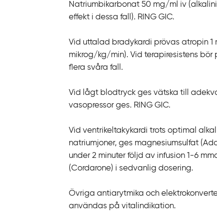
Natriumbikarbonat 50 mg/ml iv (alkalini
effekt i dessa fall). RING GIC.
Vid uttalad bradykardi prövas atropin 1 m
mikrog/kg/min). Vid terapiresistens bör
flera svåra fall.
Vid lågt blodtryck ges vätska till adekva
vasopressor ges. RING GIC.
Vid ventrikeltakykardi trots optimal alkali
natriumjoner, ges magnesiumsulfat (Add
under 2 minuter följd av infusion 1-6 mm
(Cordarone) i sedvanlig dosering.
Övriga antiarytmika och elektrokonverte
användas på vitalindikation.