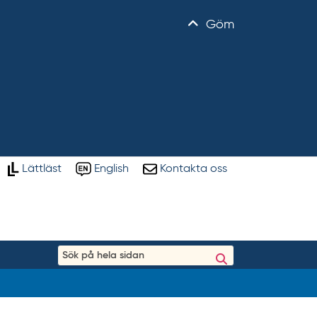
Göm
Lättläst
English
Kontakta oss
S
ö
k
p