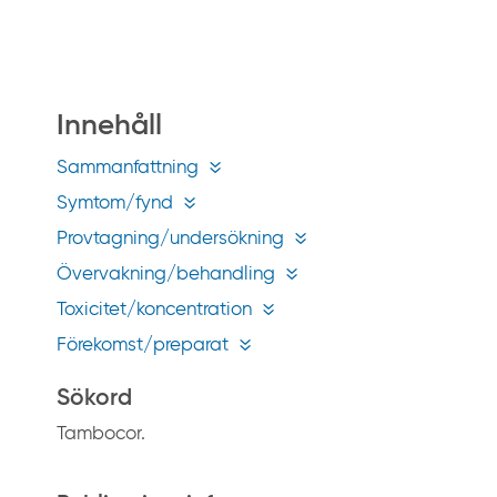
å
g
i
f
Innehåll
t
i
Sammanfattning
n
Symtom/fynd
f
Provtagning/undersökning
o
Övervakning/behandling
.
s
Toxicitet/koncentration
e
Förekomst/preparat
Sökord
Tambocor.