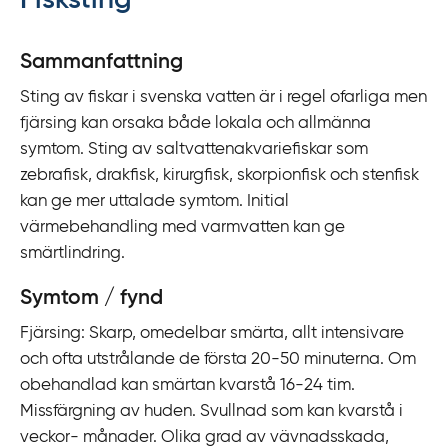
Fisksting
y
t
Sammanfattning
a
Sting av fiskar i svenska vatten är i regel ofarliga men
f
fjärsing kan orsaka både lokala och allmänna
ö
symtom. Sting av saltvattenakvariefiskar som
r
zebrafisk, drakfisk, kirurgfisk, skorpionfisk och stenfisk
d
kan ge mer uttalade symtom. Initial
i
värmebehandling med varmvatten kan ge
r
smärtlindring.
e
k
Symtom / fynd
t
Fjärsing:
Skarp, omedelbar smärta, allt intensivare
l
och ofta utstrålande de första 20-50 minuterna. Om
ä
obehandlad kan smärtan kvarstå 16-24 tim.
n
Missfärgning av huden. Svullnad som kan kvarstå i
k
veckor- månader. Olika grad av vävnadsskada,
t