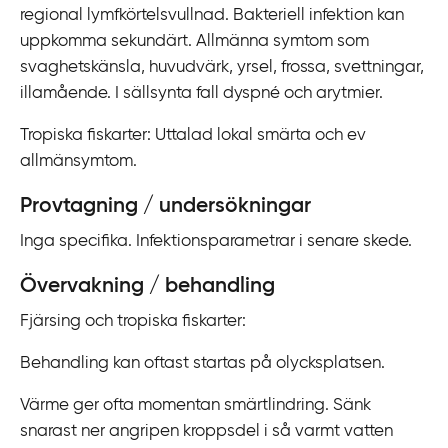
regional lymfkörtelsvullnad. Bakteriell infektion kan
i
uppkomma sekundärt. Allmänna symtom som
l
svaghetskänsla, huvudvärk, yrsel, frossa, svettningar,
l
illamående. I sällsynta fall dyspné och arytmier.
i
n
Tropiska fiskarter:
Uttalad lokal smärta och ev
n
allmänsymtom.
e
h
Provtagning / undersökningar
å
Inga specifika. Infektionsparametrar i senare skede.
l
l
Övervakning / behandling
Fjärsing och tropiska fiskarter:
Behandling kan oftast startas på olycksplatsen.
Värme ger ofta momentan smärtlindring. Sänk
snarast ner angripen kroppsdel i så varmt vatten