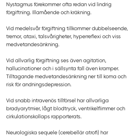
Nystagmus förekommer ofta redan vid lindrig
i
förgiftning. Illamående och kräkning.
l
l
Vid medelsvår förgiftning tillkommer dubbelseende,
i
tremor, ataxi, talsvårigheter, hyperreflexi och viss
n
medvetandesänkning.
n
e
Vid allvarlig förgiftning ses även agitation,
h
hallucinationer och i sällsynta fall även kramper.
å
Tilltagande medvetandesänkning ner till koma och
l
risk för andningsdepression.
l
Vid snabb intravenös tillförsel har allvarliga
bradyarytmier, lågt blodtryck, ventrikelflimmer och
cirkulationskollaps rapporterats.
Neurologiska sequele (cerebellär atrofi) har