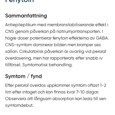
Fenytoin
y
t
Sammanfattning
a
Antiepileptikum med membranstabiliserande effekt i
f
CNS genom påverkan på natriumjontransporten. I
ö
högre doser potentierar fenytoin effekterna av GABA.
r
CNS-symtom dominerar bilden men kramper ses
d
sällan. Cirkulatorisk påverkan är ovanlig vid peroral
i
överdosering, men har rapporterats efter snabb iv
r
tillförsel. Symtomatisk behandling.
e
k
Symtom / fynd
t
Efter peroral överdos uppkommer symtom oftast 1-2
l
tim efter intaget och kan finnas kvar 7-10 dagar.
ä
Observera att långsam absorption kan leda till sen
n
symtomdebut.
k
t