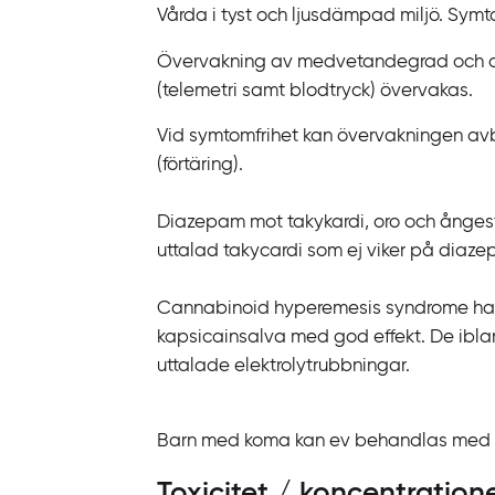
Vårda i tyst och ljusdämpad miljö. Sym
Övervakning av medvetandegrad och and
(telemetri samt blodtryck) övervakas.
Vid symtomfrihet kan övervakningen avbr
(förtäring).
Diazepam mot takykardi, oro och ångest,
uttalad takycardi som ej viker på diaz
Cannabinoid hyperemesis syndrome har
kapsicainsalva med god effekt. De ibla
uttalade elektrolytrubbningar.
Barn med koma kan ev behandlas med fl
Toxicitet / koncentration