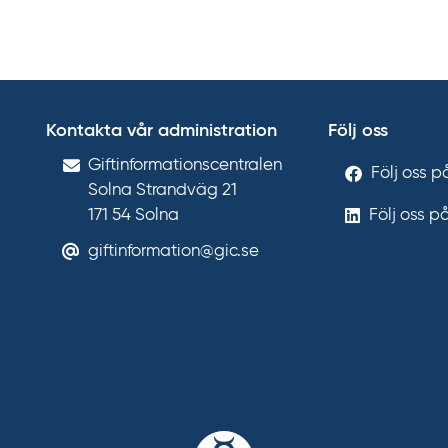
Kontakta vår administration
Följ oss
Gift­informations­centralen
Följ oss 
Solna Strandväg 21
171 54
Solna
Följ oss p
giftinformation@gic.se