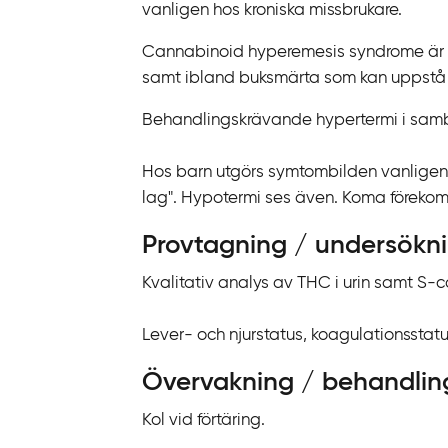
vanligen hos kroniska missbrukare.
Cannabinoid hyperemesis syndrome är ett
samt ibland buksmärta som kan uppstå 
Behandlingskrävande hypertermi i samb
Hos barn utgörs symtombilden vanligen a
lag". Hypotermi ses även. Koma förekom
Provtagning / undersökn
Kvalitativ analys av THC i urin samt S-
Lever- och njurstatus, koagulationsstatus e
Övervakning / behandlin
Kol vid förtäring.