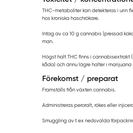
THC-metaboliter kan detekteras i urin fl
hos kroniska haschrökare.
Intag av ca 10 g cannabis (pressad kak
man.
Högst halt THC finns i cannabisextrak
kåda) och ännu lägre halter i marijuana
Förekomst / preparat
Framställs från växten cannabis.
Administreras peroralt, rökes eller injicer
Smuggling av t ex nedsvalda förpacknin