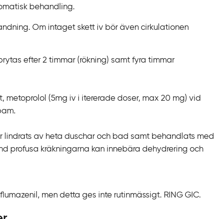
tomatisk behandling.
ning. Om intaget skett iv bör även cirkulationen
ytas efter 2 timmar (rökning) samt fyra timmar
 metoprolol (5mg iv i itererade doser, max 20 mg) vid
epam.
 lindrats av heta duschar och bad samt behandlats med
nd profusa kräkningarna kan innebära dehydrering och
umazenil, men detta ges inte rutinmässigt. RING GIC.
er