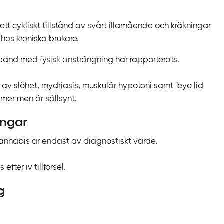
 cykliskt tillstånd av svårt illamående och kräkningar
hos kroniska brukare.
and med fysisk ansträngning har rapporterats.
v slöhet, mydriasis, muskulär hypotoni samt "eye lid
mer men är sällsynt.
ingar
cannabis är endast av diagnostiskt värde.
fter iv tillförsel.
g