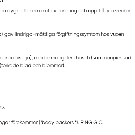
era dygn efter en akut exponering och upp till fyra veckor
a) gav lindriga-måttliga förgiftningssymtom hos vuxen
t (cannabisolja), mindre mängder i hasch (sammanpressad
 (torkade blad och blommor).
as.
gar förekommer ("body packers "). RING GIC.