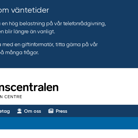
 om väntetider
n hög belastning på vår telefonrådgivning,
n blir längre än vanligt.
 med en giftinformatör, titta gärna på vår
på många frågor.
etag
Om oss
Press