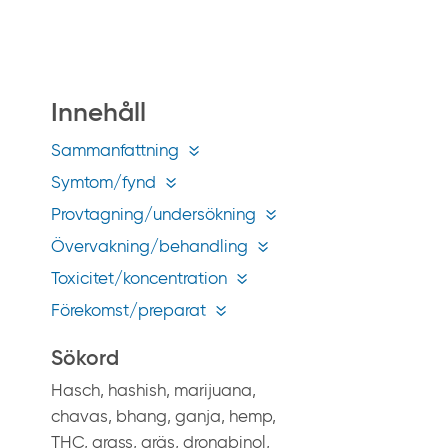
å
g
i
f
Innehåll
t
i
Sammanfattning
n
Symtom/fynd
f
Provtagning/undersökning
o
Övervakning/behandling
.
s
Toxicitet/koncentration
e
Förekomst/preparat
Sökord
Hasch, hashish, marijuana,
chavas, bhang, ganja, hemp,
THC, grass, gräs, dronabinol,