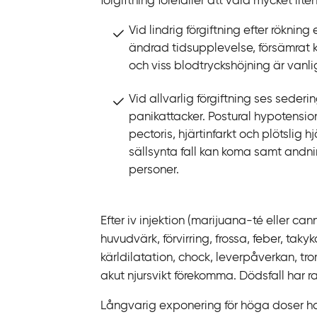
förgiftning förefaller att vara mycket lite
k
t
Vid lindrig förgiftning efter rökning
i
ändrad tidsupplevelse, försämrat 
l
och viss blodtryckshöjning är vanli
l
i
Vid allvarlig förgiftning ses sederi
n
panikattacker. Postural hypotension
n
pectoris, hjärtinfarkt och plötslig 
e
sällsynta fall kan koma samt and
h
personer.
å
l
Efter iv injektion (marijuana-té eller ca
l
huvudvärk, förvirring, frossa, feber, tak
kärldilatation, chock, leverpåverkan, 
akut njursvikt förekomma. Dödsfall har r
Långvarig exponering för höga doser ha