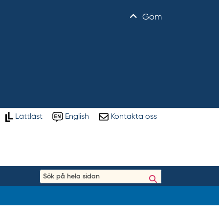
Göm
Lättläst
English
Kontakta oss
S
ö
k
p