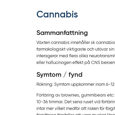
f
f
Cannabis
y
t
a
Sammanfattning
f
Växten cannabis innehåller sk cannabio
ö
farmakologiskt viktigaste och utövar sin
r
interagerar med flera olika neurotrans
d
eller hallucinogen effekt på CNS bero
i
r
Symtom / fynd
e
k
Rökning:
Symtom uppkommer inom 6-12 mi
t
Förtäring av brownies, gummibears etc:
l
10-36 timmar. Det sena ruset vid förtärin
ä
intar mer vilket medför att risken för förgi
n