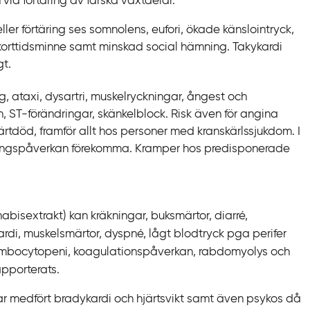
n vid förtäring av färska växtdelar.
 eller förtäring ses somnolens, eufori, ökade känslointryck,
korttidsminne samt minskad social hämning. Takykardi
gt.
ng, ataxi, dysartri, muskelryckningar, ångest och
, ST-förändringar, skänkelblock. Risk även för angina
hjärtdöd, framför allt hos personer med kranskärlssjukdom. I
ningspåverkan förekomma. Kramper hos predisponerade
nnabisextrakt) kan kräkningar, buksmärtor, diarré,
ykardi, muskelsmärtor, dyspné, lågt blodtryck pga perifer
trombocytopeni, koagulationspåverkan, rabdomyolys och
apporterats.
r medfört bradykardi och hjärtsvikt samt även psykos då