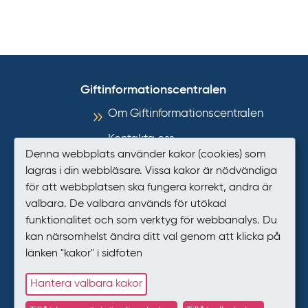
Giftinformationscentralen
Om Giftinformationscentralen
Kontakta oss
Denna webbplats använder kakor (cookies) som
Informationsmaterial
lagras i din webbläsare. Vissa kakor är nödvändiga
för att webbplatsen ska fungera korrekt, andra är
Så hanterar GIC personuppgifter
valbara. De valbara används för utökad
Tillgänglighet
funktionalitet och som verktyg för webbanalys. Du
kan närsomhelst ändra ditt val genom att klicka på
Presstjänst
länken "kakor" i sidfoten
Kakor (cookies)
Hantera valbara kakor